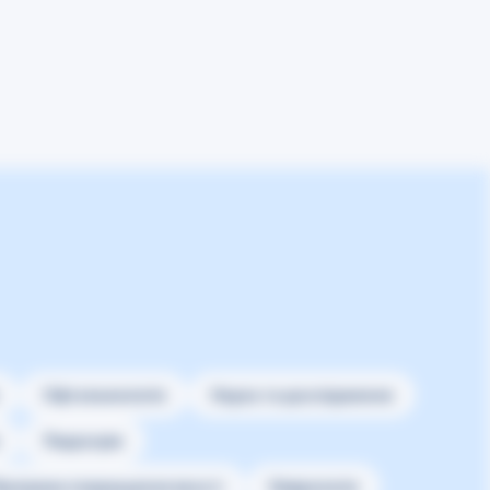
Офтальмологія
Наука та дослідження
Педіатрія
рограма покращення якості
Неврологія