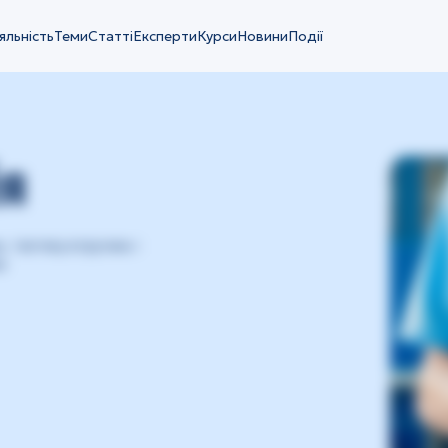
яльність
Теми
Статті
Експерти
Курси
Новини
Події
ія
, тактику втручань і
и