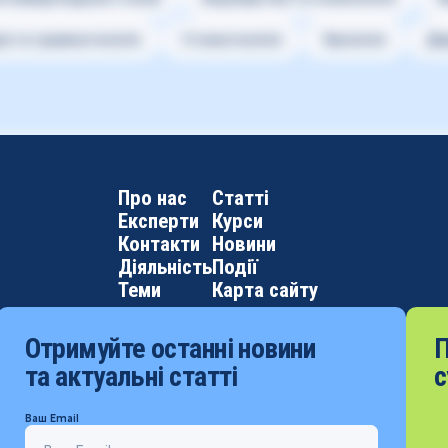
я та травматологія
Стоматологія
Урологія
Де
Про нас
Статті
Експерти
Курси
Контакти
Новини
Діяльність
Події
Теми
Карта сайту
Отримуйте останні новини
П
та актуальні статті
с
Ваш Email