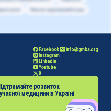
рматологія
Фізична терапія/реабілітація
Facebook
info@gmka.org
Instagram
Linkedin
Youtube
X
ідтримайте розвиток
учасної медицини в Україні