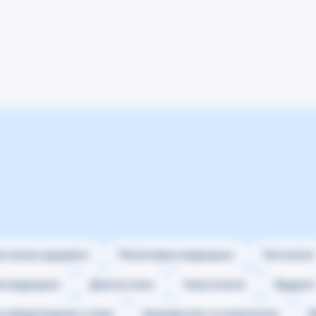
нтальне здоров’я
Паліативна медицина
Патологія
ва медицина
Діагностика
Гематологія
Хірургія
 невідкладних станів
Акушерство та гінекологія
П