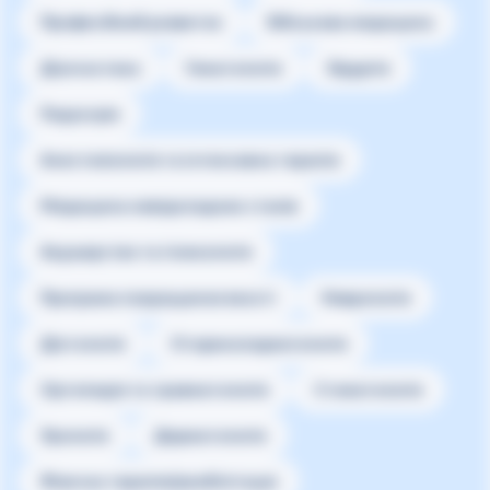
Професійний розвиток
Військова медицина
Діагностика
Гематологія
Хірургія
Педіатрія
Анестезіологія та інтенсивна терапія
Медицина невідкладних станів
Акушерство та гінекологія
Програма покращення якості
Неврологія
Дієтологія
Оториноларингологія
Ортопедія та травматологія
Стоматологія
Урологія
Дерматологія
Фізична терапія/реабілітація