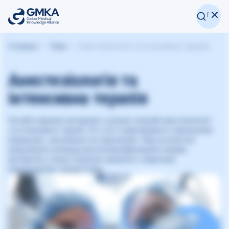
Головна
Теми
Анестезіологія та інтенсивна терапія
Анестезіологія та
інтенсивна терапія
Читайте фахові матеріали з різних галузей анестезіології
та інтенсивної терапії. Усі статті відповідають принципам
медицини, заснованої на свідченнях. Над каталогом
працювала команда висококваліфікованих лікарів,
експертів у галузі охорони здоров’я, медичних
перекладачів і редакторів.