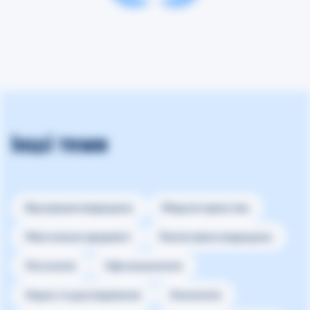
Інші теми
Внутрішня медицина
Медсестринство
Ментальне здоров’я
Паліативна медицина
Патологія
Офтальмологія
Наука та дослідження
Онкологія