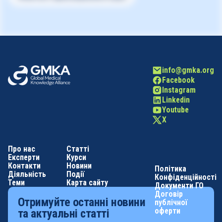
info@gmka.org
Facebook
Instagram
Linkedin
Youtube
X
Про нас
Статті
Експерти
Курси
Контакти
Новини
Політика
Діяльність
Події
Конфіденційності
Теми
Карта сайту
Документи ГО
Договір
Отримуйте останні новини
публічної
оферти
та актуальні статті