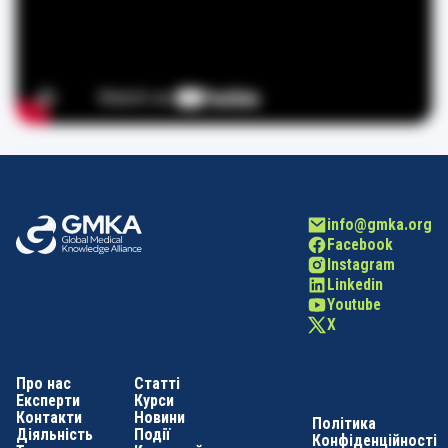
info@gmka.org
Facebook
Instagram
Linkedin
Youtube
X
Про нас
Статті
Експерти
Курси
Контакти
Новини
Політика
Діяльність
Події
Конфіденційності