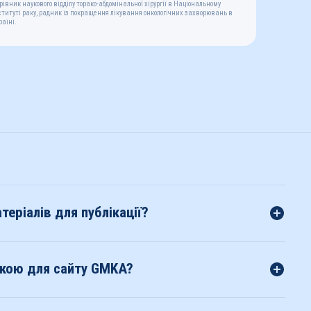
рівник наукового відділу торако-абдомінальної хірургії в Національному
ституті раку, радник із покращення лікування онкологічних захворювань в
раїні.
теріалів для публікації?
ркою для сайту GMKA?