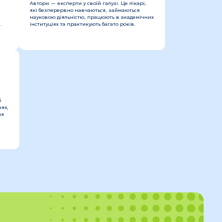
Автори — експерти у своїй галузі. Це лікарі,
які безперервно навчаються, займаються
науковою діяльністю, працюють в академічних
.
інституціях та практикують багато років.
б
ях,
ля