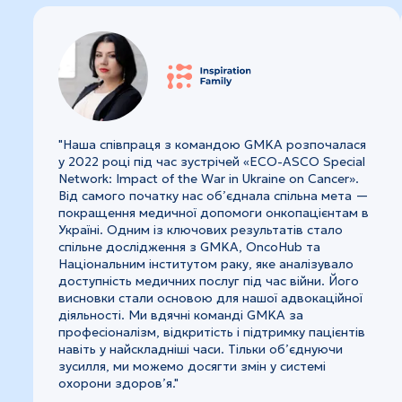
"Наша співпраця з командою GMKA розпочалася
у 2022 році під час зустрічей «ECO-ASCO Special
Network: Impact of the War in Ukraine on Cancer».
Від самого початку нас об’єднала спільна мета —
покращення медичної допомоги онкопацієнтам в
Україні. Одним із ключових результатів стало
спільне дослідження з GMKA, OncoHub та
Національним інститутом раку, яке аналізувало
доступність медичних послуг під час війни. Його
висновки стали основою для нашої адвокаційної
діяльності. Ми вдячні команді GMKA за
професіоналізм, відкритість і підтримку пацієнтів
навіть у найскладніші часи. Тільки об’єднуючи
зусилля, ми можемо досягти змін у системі
охорони здоров’я."