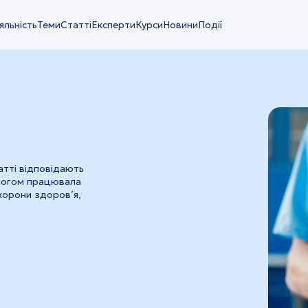
яльність
Теми
Статті
Експерти
Курси
Новини
Події
татті відповідають
алогом працювала
охорони здоров’я,