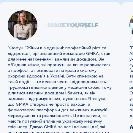
"Форум “Жінки в медицині: професійний ріст та
"
лідерство”, організований командою GMKA, став
A
для мене натхненням і важливим досвідом. Він
у
об’єднав жінок, які прагнуть не лише розвиватися
с
в професії, а і змінювати на краще систему
Ї
охорони здоров’я в Україні. Бути спікеркою на
з
такій події — це велика честь і відповідальність.
м
Труднощі і виклики в жінок у медицині схожі, тому
р
ділитися власним досвідом і бачити, як він
О
надихає і підтримує інших, дуже цінно. Я тішуся,
у
що GMKA створює не просто заходи, а
з
формотворчі платформи для важливих дискусій,
л
мережування та реальних змін. Це ініціативи, які
д
мають потужний вплив на українську медичну
А
спільноту. Дякую GMKA за вас і всі ваші ідеї, які
підтримують, мотивують, дають відчуття, що ти