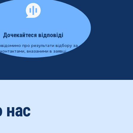
Дочекайтеся відповіді
овідомимо про результати відбору за
контактами, вказаними в заявці
 нас