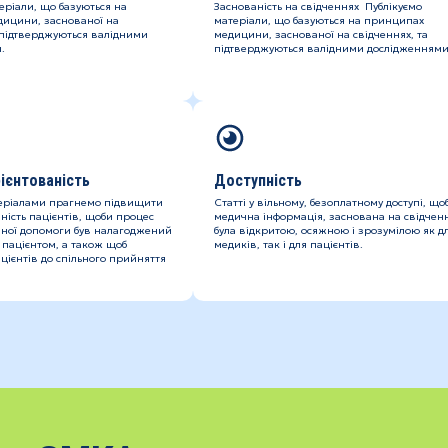
еріали, що базуються на
Заснованість на свідченнях Публікуємо
ицини, заснованої на
матеріали, що базуються на принципах
 підтверджуються валідними
медицини, заснованої на свідченнях, та
.
підтверджуються валідними дослідженнями
ієнтованість
Доступність
еріалами прагнемо підвищити
Статті у вільному, безоплатному доступі, що
ність пацієнтів, щоби процес
медична інформація, заснована на свідченн
ної допомоги був налагоджений
була відкритою, осяжною і зрозумілою як д
 пацієнтом, а також щоб
медиків, так і для пацієнтів.
цієнтів до спільного прийняття