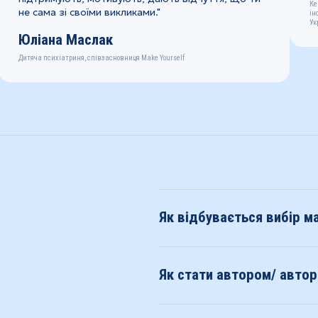
Ке
не сама зі своїми викликами."
ін
Ук
Юліана Маслак
Дитяча психіатриня, співзасновниця Make Yourself
Як відбувається вибір ма
Як стати автором/ авто