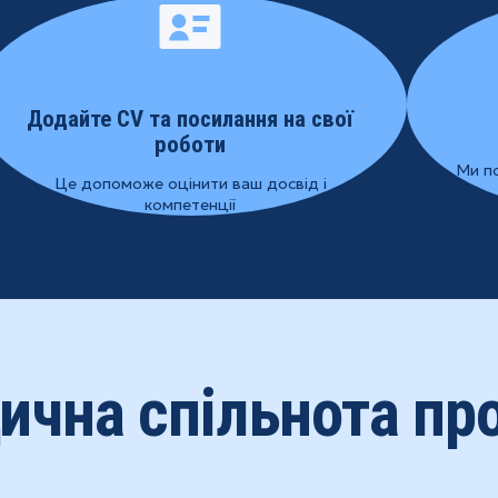
Додайте CV та посилання на свої
роботи
Ми п
Це допоможе оцінити ваш досвід і
компетенції
ична спільнота про