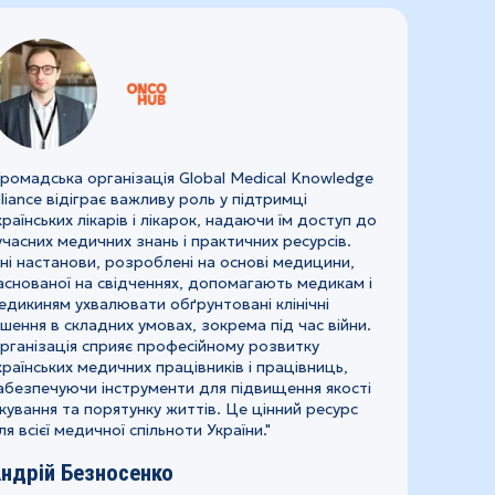
Громадська організація Global Medical Knowledge
lliance відіграє важливу роль у підтримці
країнських лікарів і лікарок, надаючи їм доступ до
учасних медичних знань і практичних ресурсів.
хні настанови, розроблені на основі медицини,
аснованої на свідченнях, допомагають медикам і
едикиням ухвалювати обґрунтовані клінічні
ішення в складних умовах, зокрема під час війни.
рганізація сприяє професійному розвитку
країнських медичних працівників і працівниць,
абезпечуючи інструменти для підвищення якості
ікування та порятунку життів. Це цінний ресурс
ля всієї медичної спільноти України."
ндрій Безносенко