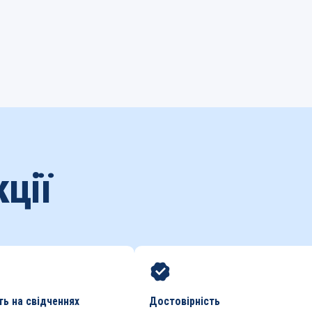
ції
ть на свідченнях
Достовірність