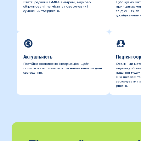
Статті редакції GMKA вивірені, науково
Публікуємо мат
обґрунтовані, не містять поверхневих і
принципах мед
сумнівних тверджень.
свідченнях, та
дослідженнями
Актуальність
Пацієнтоор
Постійно оновлюємо інформацію, щоби
Освітніми мат
поширювати тільки нові та найважливіші дані
медичну обізна
сьогодення.
надання медич
між лікарем та
заохочувати па
рішень.