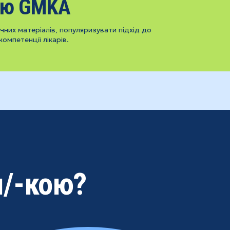
ію GMKA
них матеріалів, популяризувати підхід до
компетенції лікарів.
м/-кою?