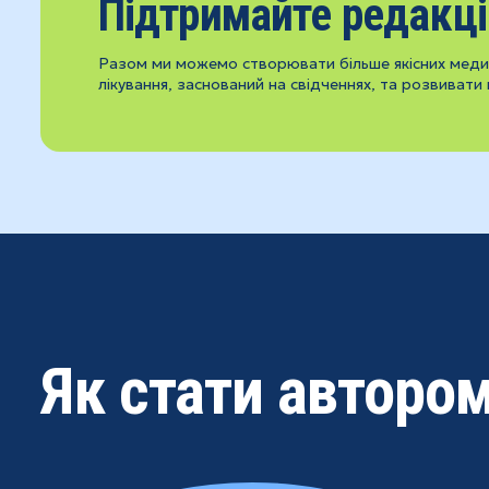
Підтримайте редакц
Разом ми можемо створювати більше якісних медич
лікування, заснований на свідченнях, та розвивати 
Як стати авторо