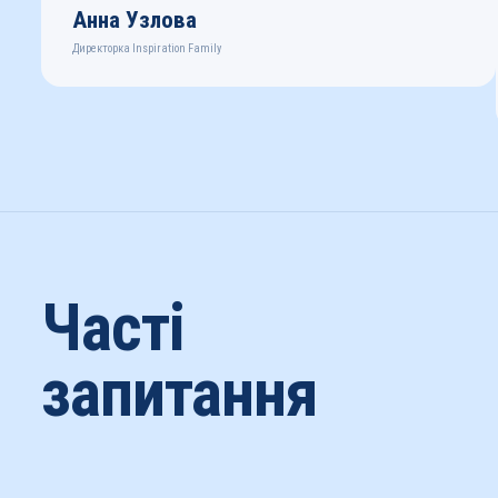
Анна Узлова
Директорка Inspiration Family
Часті
запитання