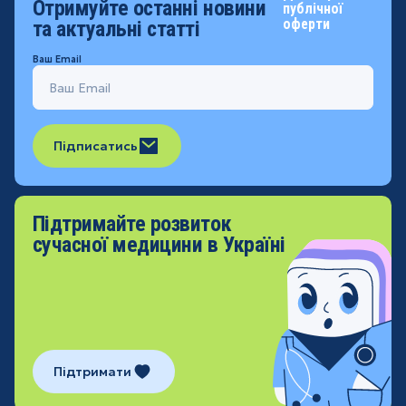
Отримуйте останні новини
публічної
оферти
та актуальні статті
Ваш Email
Підписатись
Підтримайте розвиток
сучасної медицини в Україні
Підтримати