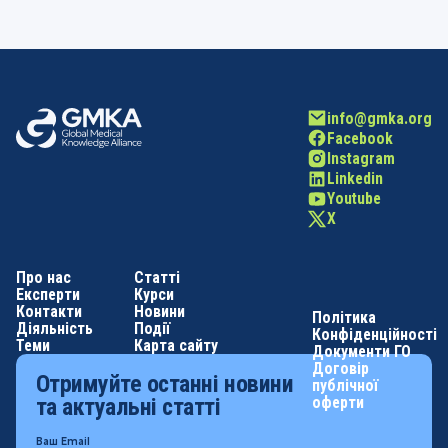
розміру
молочної
залози,
потовщення
шкіри на грудях.
info@gmka.org
Facebook
Instagram
Linkedin
Youtube
X
Про нас
Статті
Експерти
Курси
Контакти
Новини
Політика
Діяльність
Події
Конфіденційності
Теми
Карта сайту
Документи ГО
Договір
Отримуйте останні новини
публічної
оферти
та актуальні статті
Ваш Email