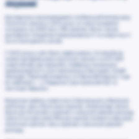
лікуванні
Дослідники проаналізували глобальний вплив раку
молочної залози у 2022 році та спрогнозували
ситуацію на 2050 рік у 185 країнах. Вони також
дослідили тенденції захворюваності та смертності
за останні десять років.
У 2022 році у світі було зафіксовано 2,3 мільйона
нових випадків раку молочної залози та 670 000
смертей від цієї хвороби. Найвищі показники
захворюваності спостерігалися в Австралії, Новій
Зеландії, Північній Америці та Північній Європі, тоді
як найнижчі — у Південно-Центральній Азії та
частинах Африки.
Водночас рівень смертності був вищим у бідніших
регіонах, ніж у багатших країнах. Наприклад, жінки
віком до 50 років у країнах з низьким рівнем доходу
мали в чотири рази більше шансів померти від раку
молочної залози, ніж у країнах з високим рівнем
доходу.