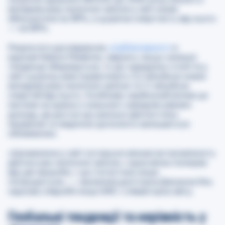
випадків раку молочної залози у світі може
збільшитися на 38%, а щорічна смертність від нього
— на 68%.
Результати дослідження,
опублікованого
в
журналі Nature Medicine, свідчать: якщо нинішні
тенденції збережуться, то до середини століття у
світі щороку реєструватимуть 3,2 мільйона нових
випадків раку молочної залози та 1,1 мільйона
смертей від нього. Особливо серйозний вплив це
матиме на країни з низьким і середнім рівнем
доходу, де доступ до ранньої діагностики,
лікування та медичної допомоги залишається
обмеженим.
«Щохвилини у світі чотирьом жінкам встановлюють
діагноз рак молочної залози, і одна жінка помирає
від цієї хвороби. І ця статистика лише
погіршується»
, — зазначила докторка Джоанна Кім,
наукова співробітниця IARC і співавторка звіту.
Глобальні тенденції та нерівність у