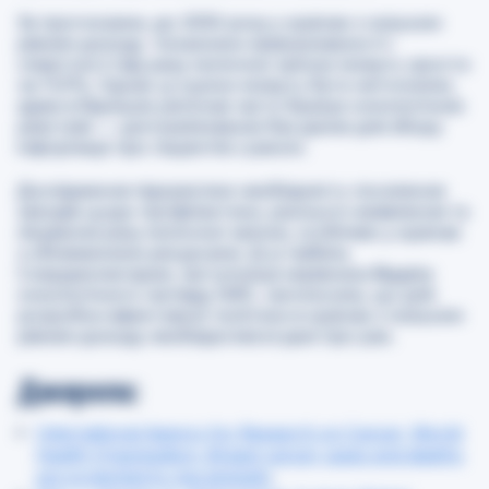
За прогнозами, до 2050 року у країнах з низьким
рівнем доходу показники захворюваності і
смертності від раку молочної залози можуть зрости
на 145%. Однак ці оцінки можуть бути неточними,
адже в бідніших регіонах часто бракує онкологічних
реєстрів — централізованих баз даних для збору
інформації про пацієнтів з раком.
Дослідження підкреслює необхідність посилення
заходів щодо профілактики, раннього виявлення та
лікування раку молочної залози, особливо у країнах
з обмеженими ресурсами. Д-р Ізабель
Соерджоматарам, заступниця керівника Відділу
онкологічного нагляду IARC, наголосила, що для
розробки ефективної політики в країнах з низьким
рівнем доходу необхідні якісні дані про рак.
Джерела:
International Agency for Research on Cancer, World
Health Organisation. Breast cancer cases and deaths
are projected to rise globally
.