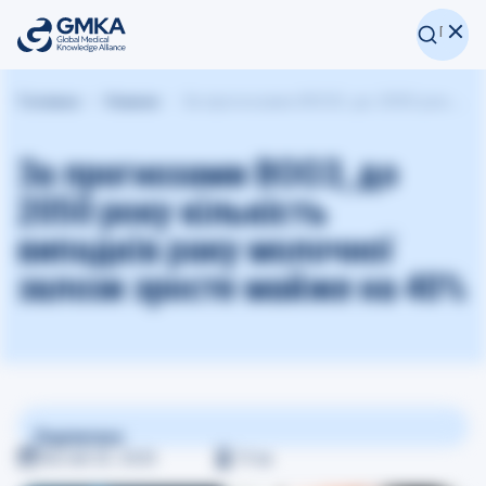
Головна
Новини
За прогнозами ВООЗ, до 2050 року кількість випадків раку молочної залози зросте майже на 40%
За прогнозами ВООЗ, до
2050 року кількість
випадків раку молочної
залози зросте майже на 40%
Поділитися
Лютий 25, 2025
≈
3
хв