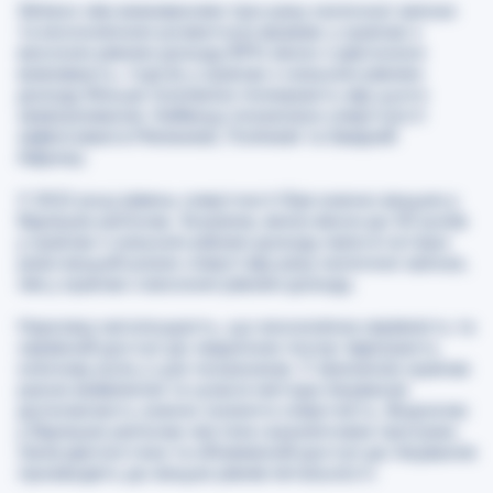
Зв'язок між виживанням при раку молочної залози
та економічним розвитком вражає: у країнах з
високим рівнем доходу 83% жінок з діагнозом
виживають, тоді як у країнах з низьким рівнем
доходу більше половини помирають від цього
захворювання. Найвищі показники смертності
зафіксовані в Меланезії, Полінезії та Західній
Африці.
У 2022 році рівень смертності був значно вищим у
бідніших регіонах. Зокрема, жінки віком до 50 років
у країнах з низьким рівнем доходу мали в чотири
рази вищий ризик смерті від раку молочної залози,
ніж у країнах з високим рівнем доходу.
Науковці наголошують, що економічна нерівність та
нерівний доступ до медичних послуг відіграють
ключову роль у цих показниках. У заможних країнах
раннє виявлення та сучасні методи лікування
допомагають значно знизити смертність. Водночас
у бідніших регіонах нестача скринінгових програм,
пізня діагностика та обмежений доступ до лікування
призводять до вищих рівнів летальності.