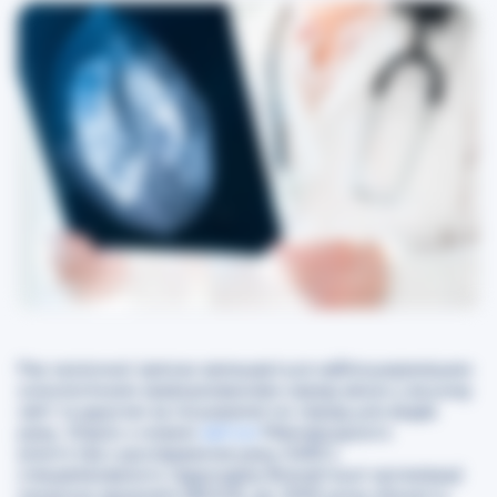
Рак молочної залози залишається найпоширенішим
онкологічним захворюванням серед жінок у всьому
світі та другим за поширеністю серед усіх видів
раку. Згідно з новим
звітом
Міжнародного
агентства з дослідження раку (IARC),
спеціалізованого підрозділу Всесвітньої організації
охорони здоров’я (ВООЗ), до 2050 року кількість