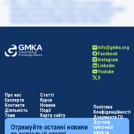
Kim, J., Harper, A., McCormack, V. et al. Global
patterns and trends in breast cancer incidence and
mortality across 185 countries. Nat Med (2025).
https://doi.org/10.1038/s41591-025-03502-3
info@gmka.org
Facebook
Instagram
Linkedin
Youtube
X
Про нас
Статті
Експерти
Курси
Контакти
Новини
Політика
Діяльність
Події
Конфіденційності
Теми
Карта сайту
Документи ГО
Договір
Отримуйте останні новини
публічної
оферти
та актуальні статті