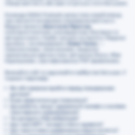
планує вагітність або вже готується стати батьками
Команда GMKA Podcasts випустила новий епізод
про якісне й послідовне планування вагітності.
Ведуча проєкту
Анастасія Пристая
,
колопроктологиня, онкохірургиня, блогерка та
авторка книги «Треба трошки потерпіти. Медичні
хроніки», поспілкувалася з
Елені Чолас
—
гінекологинею, генетикинею, лікаркою
пренатальної діагностики, авторкою блогу «Фея
Карапузиків», сертифікованою FMF-фахівчинею.
Вмикайте собі та надсилайте майбутнім батькам. У
подкасті відповіді:
Які обстеження пройти перед плануванням
дитини?
Коли звертатися до гінеколога?
Що робити, якщо і дружина й чоловік є носіями
гена певного захворювання?
Чи шкодить УЗД ембріонам?
Що таке НІПТ і чи варто його здавати?
Що таке істміко-цервікальна недостатність?