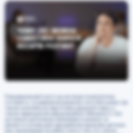
Планування вагітності це не лише психологічна
готовність та ухвалення рішення стати батьками. Це
також комплексна підготовка здоров’я пари, а
також підвищення інформаційної обізнаності. Усе
це значно допомагає мінімізувати ризики та
закласти основу для народження здорової дитини.
Що насамперед потрібно знати тим, хто тільки