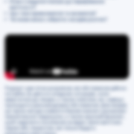
Коли є медичні покази до переривання
вагітності?
Що таке прееклампсія та еклампсія?
Чи може жінка «обрати» кесарів розтин?
Подкаст дає чітке розуміння, які обстеження дійсно
потрібні, як діяти в складних ситуаціях, коли
звертатися до лікаря, а також пояснює, як і навіщо
проходити рекомендовані обстеження. Для лікарів
це гарна нагода освіжити базові знання з доказової
пренатальної медицини, а також зручний формат,
щоб надіслати посилання на відео своїм вагітним
парам або пацієнтам, які тільки будуть
репродуктивні плани.