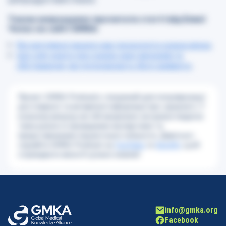
Також запрошуємо прочитати статті від Елені
Чолас на сайті GMKA:
Які регулярні чекапи має проходити кожна жінка
.
Що слід знати про ризик раку яєчників та
обстеження, які допомагають його виявити
.
Проєкт GMKA Podcasts створений для популяризації
достовірної та вичерпної інформації про здоров’я. У
кожному випуску ми обговорюємо актуальні медичні
теми разом із провідними експертами та
представниками пацієнтської спільноти. Дивіться і
слухайте GMKA Podcast на
YouTube
та
Spotify
, щоб
отримувати якісні й сучасні знання!
info@gmka.org
Facebook