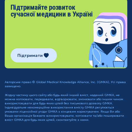
Підтримайте розвиток
сучасної медицини в Україні
Підтримати
Авторське право © Global Medical Knowledge Alliance, Inc. (GMKA), Усі права
захищено.
Жодну частину цього сайту або будь-який інший вміст, наданий GMKA, не
можна копіювати, передавати, відтворювати, змінювати або іншим чином
використовувати для будь-яких цілей без письмового дозволу GMKA.
Індивідуальне некомерційне використання вмісту GMKA регулюється
умовами ліцензійної угоди GMKA з кінцевим користувачем. Якщо Ви або
Ваша організація бажаєте використовувати, копіювати та/або поширювати
вміст GMKA для будь-яких цілей, сконтактуйте з нами.