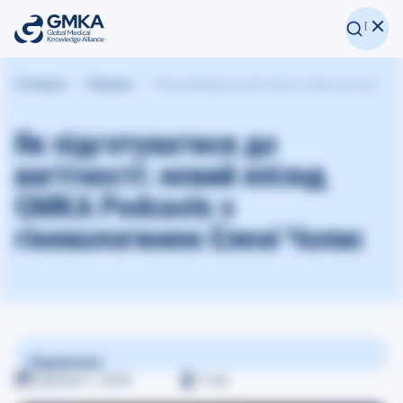
Головна
Новини
Рекомендації для підготовки до вагітності - подкаст GMKA з гінекологинею Елені Чолас
Як підготуватися до
вагітності: новий епізод
GMKA Podcasts з
гінекологинею Елені Чолас
Поділитися
Серпень 1, 2025
≈
2
хв