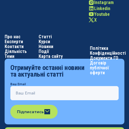
Instagram
Linkedin
Youtube
X
Про нас
Статті
Експерти
Курси
Контакти
Новини
Політика
Діяльність
Події
Конфіденційності
Теми
Карта сайту
Документи ГО
Договір
Отримуйте останні новини
публічної
оферти
та актуальні статті
Ваш Email
Підписатись