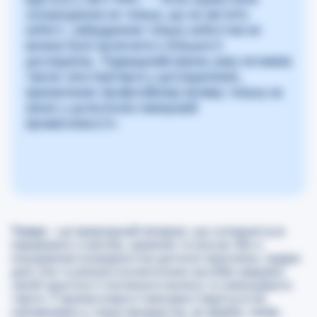
зосереджена на тальку, що не містить
азбест, забруднення тальку азбестом не
можна було включити у більшості
досліджень. Підвищений рівень раку яєчників
також спостерігався у дослідженнях,
присвячених професійному впливу тальку на
жінок у целюлозно-паперовій
промисловості».
Тальк
– це природний мінерал, що складається
переважно з магнію, кремнію та кисню. Він є
поширеним інгредієнтом дитячої присипки, пудри
для тіла та різних косметичних засобів завдяки
своїй здатності поглинати вологу та зменшувати
тертя. У промисловості використовується як
наповнювач у таких продуктах, як фарба, папір,