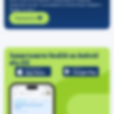
медичних послуг та розвивати компетенції лікарів в
Україні та світі.
Підтримати
Завантажити HealUA на Android
або iOS