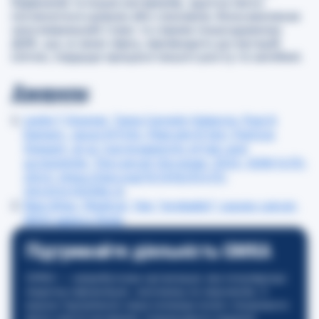
барвників та інших матеріалів, здатна легко
поглинатися шкірою або слизовою. Вона викликає
окислювальний стрес та сприяє пошкодженню
ДНК, що, в свою чергу, призводить до мутацій
клітин, порушує процеси їхнього росту та загибелі.
Джерела
:
Leslie T Stayner, Tania Carreón-Valencia, Paul A
Demers, Jason M Fritz, Malcolm R Sim, Patricia
Stewart, et al. Carcinogenicity of talc and
acrylonitrile, The Lancet Oncology, 2024, ISSN 1470-
2045, https://doi.org/10.1016/S1470-
2045(24)00384-X
.
New Atlas, Medical, Talc “probably” causes cancer,
WHO agency finds
.
Підтримайте діяльність GMKA
GMKA — неприбуткова організація, яка популяризує
медичну інформацію, засновану на свідченнях. З
вашою підтримкою наша команда може створювати
якісні освітні матеріали, покращувати надання