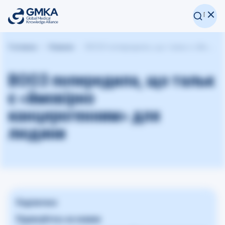
Головна
Новини
ВООЗ попередила, що тальк є «ймовірно канцерогенним» для людини
ВООЗ попередила, що тальк
є «ймовірно
канцерогенним» для
людини
Поділитися
Підписуйтесь на новини