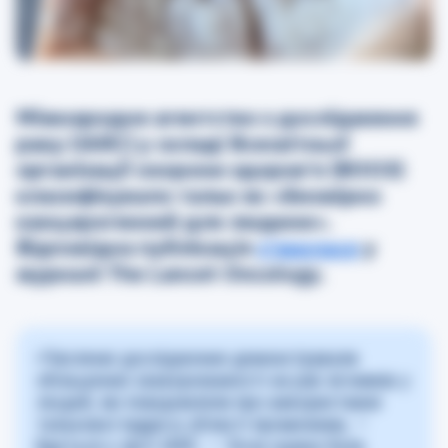
Міжнародне агентство з дослідження
раку (IARC) у складі Всесвітньої
організації охорони здоров’я (ВООЗ)
класифікувало тальк як «ймовірно
канцерогенний для людини».
Відповідна публікація
з’явилася
у
журналі The Lancet Oncology.
«Численні дослідження демонстрували
збільшення захворюваності на
рак
яєчників у
людей, які повідомляли про використання
талькової пудри в області промежини, —
йдеться у звіті IARC. — Хоча оцінка була