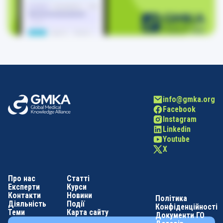
info@gmka.org
Facebook
Instagram
Linkedin
Youtube
X
Про нас
Статті
Експерти
Курси
Контакти
Новини
Політика
Діяльність
Події
Конфіденційності
Теми
Карта сайту
Документи ГО