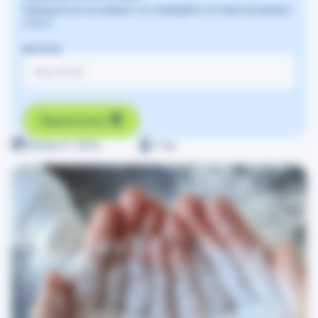
Підпишіться на новини та отримуйте останні актуальні
статті
Ваш Email
Підписатись
Липень 9, 2024
≈
1
хв