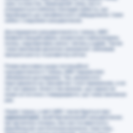
гума та пластик. Природний тальк часто
утворюється поблизу покладів азбесту, що
призводить до ненавмисного забруднення. Саме
азбест є відомим канцерогеном.
Досліджуючи канцерогенність тальку, IARC
виявило вищий рівень злоякісних новоутворень
мозку, надниркових залоз і легень у щурів. Також
тальк викликав хронічне запалення і змінював
процеси росту та розвитку клітин.
Попри висновки щодо потенційної
канцерогенності тальку, IARC підкреслює
обмеження досліджень. Так, результати
ґрунтувалися на самозвітах і спостереженнях, а не
на тестуванні. Агентство визнає, що наразі не
може остаточно стверджувати, що тальк викликає
рак
.
Окрім тальку, у звіті IARC також йдеться про
акрилонітрил
, який був визнаний канцерогеном.
Ця органічна сполука, яка застосовується у
виробництві синтетичних волокон, пластмас,