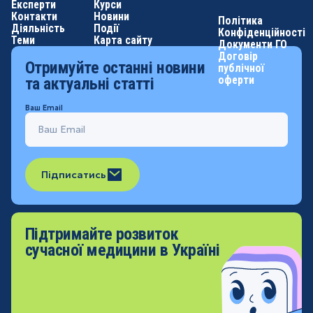
Експерти
Курси
Контакти
Новини
Політика
Діяльність
Події
Конфіденційності
Теми
Карта сайту
Документи ГО
Договір
Отримуйте останні новини
публічної
оферти
та актуальні статті
Ваш Email
Підписатись
Підтримайте розвиток
сучасної медицини в Україні