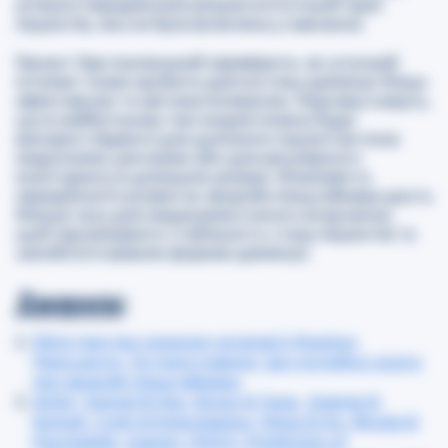
успішно передбачала результати в іншій групі
пацієнтів, яка не була включена у навчання.
Проєкт був покликаний перевірити, як штучний
інтелект може зробити діагностику деменції більш
ефективною та автоматизованою. Науковці кажуть,
що в майбутньому такі моделі можна буде
використовувати для допомоги пацієнтам поза
медичними центрами або для регулярного
моніторингу в домашніх умовах. Можливість
передбачити розвиток хвороби Альцгеймера дасть
більше часу для медикаментозного втручання,
щоб підтримувати стабільність стану пацієнтів та
запобігати важким формам деменції.
Джерела
:
Міністерство охорони здоров’я України,
Пресцентр, Останні новини, Що потрібно знати
про хворобу Альцгеймера
.
Amini, Samad & Hao, Boran & Yang, Jingmei &
Karjadi, Cody & Kolachalama, Vijaya & Au, Rhoda &
Paschalidis, Ioannis. (2024). Prediction of