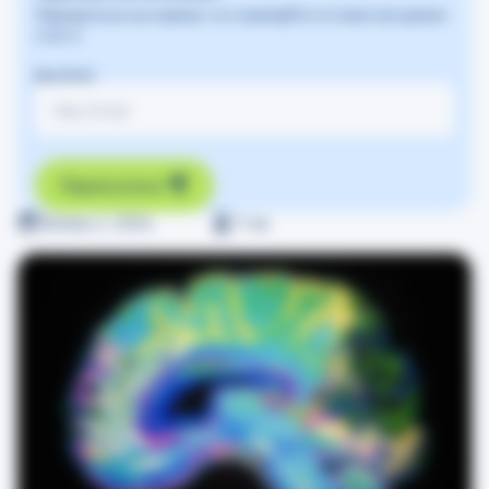
Підпишіться на новини та отримуйте останні актуальні
статті
Ваш Email
Підписатись
Липень 2, 2024
≈
1
хв