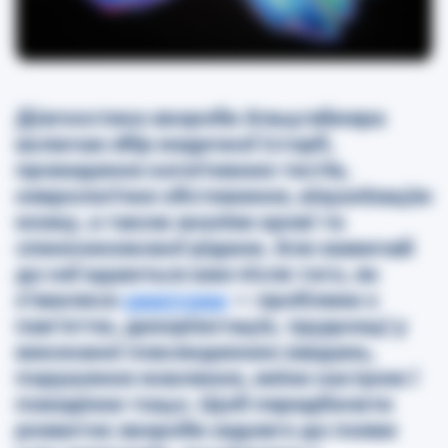
Діагностика хвороби Альцгеймера
включає збір медичної історії,
проведення когнітивних тестів,
неврологічне обстеження, візуалізацію
мозку, а також аналізи крові та
спинномозкової рідини. Але зазвичай
до неї вдаються вже після того, як
з’явилися
симптоми
— проблеми з
пам’яттю, дизорієнтація, труднощі у
виконанні повсякденних завдань,
порушення мовлення, зміни настрою і
поведінки тощо. Щоб передбачити
розвиток хвороби задовго до появи