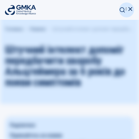
Головна
Новини
Штучний інтелект допоміг передбачити хворобу Альцгеймера за 6 років до появи симптомів
Штучний інтелект допоміг
передбачити хворобу
Альцгеймера за 6 років до
появи симптомів
Поділитися
Підписуйтесь на новини