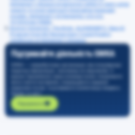
Alzheimer’s disease progression within 6 years using
speech: A novel approach leveraging language
models. Alzheimer’s & Dementia. n/a-n/a.
10.1002/alz.13886
.
Boston University, The Brink, ALZHEIMER’S, New AI
Program from BU Researchers Could Predict
Likelihood of Alzheimer’s Disease
.
Підтримайте діяльність GMKA
GMKA — неприбуткова організація, яка популяризує
медичну інформацію, засновану на свідченнях. З
вашою підтримкою наша команда може створювати
якісні освітні матеріали, покращувати надання
медичних послуг та розвивати компетенції лікарів в
Україні та світі.
Підтримати