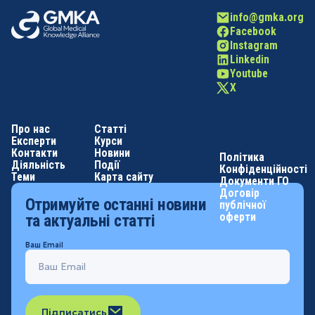
info@gmka.org
Facebook
Instagram
Linkedin
Youtube
X
Про нас
Статті
Експерти
Курси
Контакти
Новини
Політика
Діяльність
Події
Конфіденційності
Теми
Карта сайту
Документи ГО
Договір
Отримуйте останні новини
публічної
оферти
та актуальні статті
Ваш Email
Підписатись