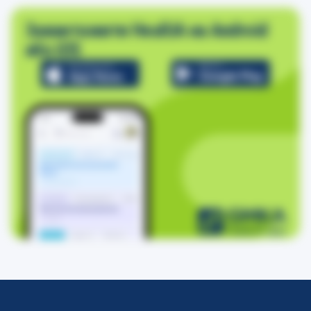
Завантажити HealUA на Android
або iOS