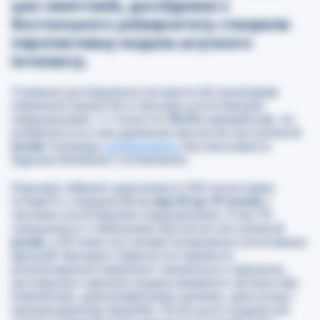
цих симптомів, дослідники з
Бостонського університету створили
перспективну модель штучного
інтелекту.
У рамках дослідження алгоритм ШІ аналізував
мовлення пацієнтів із легкими когнітивними
порушеннями, і з точністю
78,5%
передбачав, чи
розвинеться у них деменція протягом наступних
6
років
. Команда
опублікувала
свої висновки в
журналі Alzheimer’s & Dementia.
Науковці зібрали аудіозаписи 166 початкових
інтерв’ю з людьми віком
від 63 до 97 років
з
легкими когнітивними порушеннями. З них 76
залишилися стабільними протягом наступних
6
років
, а 90 мали поступове погіршення когнітивних
функцій. Використовуючи інструменти
розпізнавання мовлення і машинного навчання,
дослідники навчили модель виявляти зв’язки між
мовленням, демографічними даними, діагнозом і
прогресуванням хвороби. Після цього модель ШІ