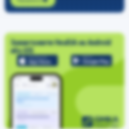
Завантажити HealUA на Android
або iOS