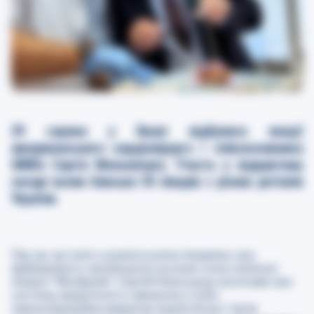
29 серпня у Києві відбулися лекції
американського кардіохірурга і співзасновника
GMKA
Сергія Мельничука. Участь у відкритому
заході взяли близько 50 лікарів з різних регіонів
України.
Під час зустрічі з українськими лікарями, яка
відбувалася у приміщенні конгрес-холу
клінічної
лікарні “
Феофанія”,
Сергій Мельничук розповів про
систему хірургічного навчання у США,
периопераційне ведення пацієнтів до і після