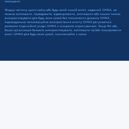
захищено.
Жодну частину цього сайту або будь-який інший вміст, наданий GMKA, не
можна копіювати, передавати, відтворювати, змінювати або іншим чином
використовувати для будь-яких цілей без письмового дозволу GMKA.
Індивідуальне некомерційне використання вмісту GMKA регулюється
умовами ліцензійної угоди GMKA з кінцевим користувачем. Якщо Ви або
Ваша організація бажаєте використовувати, копіювати та/або поширювати
вміст GMKA для будь-яких цілей, сконтактуйте з нами.