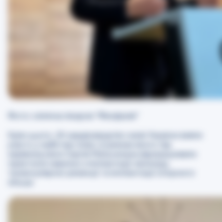
Фото: клінічна лікарня “Феофанія”
Крім цього, 20 кардіохірургів з всієї України взяли
участь у майстер-класі, в рамках якого під
керівництвом Сергія Мельничука відпрацювали
практичні навички з імплантації неохорд,
триангулярної резекції та імплантації опорного
кільця.