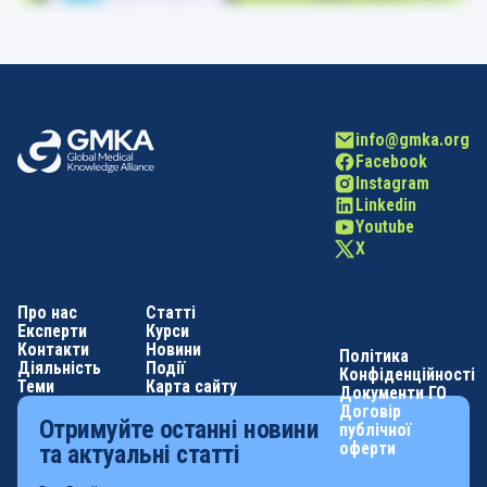
info@gmka.org
Facebook
Instagram
Linkedin
Youtube
X
Про нас
Статті
Експерти
Курси
Контакти
Новини
Політика
Діяльність
Події
Конфіденційності
Теми
Карта сайту
Документи ГО
Договір
Отримуйте останні новини
публічної
оферти
та актуальні статті