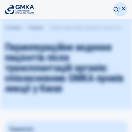
Головна
Новини
Периопераційне ведення пацієнтів після трансплантацій органів: співзасновник GMKA провів лекції у Києві
Периопераційне ведення
пацієнтів після
трансплантацій органів:
співзасновник GMKA провів
лекції у Києві
Поділитися