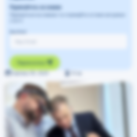
Підписуйтесь на новини
Підпишіться на новини та отримуйте останні актуальні
статті
Ваш Email
Підписатись
Серпень 30, 2023
≈
0
хв