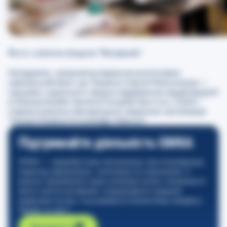
Фото: клінічна лікарня “Феофанія”
Нагадаємо, наприкінці вересня розпочався
навчальний візит до України Сергія Мельничука —
серцево-судинного хірурга відділення кардіохірургії
в Massachusetts General Hospital (Бостон, США) і
співзасновника міжнародної медичної організації
“Global Medical Knowledge Alliance”.
Підтримайте діяльність GMKA
GMKA — неприбуткова організація, яка популяризує
медичну інформацію, засновану на свідченнях. З
вашою підтримкою наша команда може створювати
якісні освітні матеріали, покращувати надання
медичних послуг та розвивати компетенції лікарів в
Україні та світі.
Підтримати