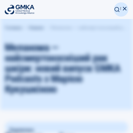
Головна
Новини
Меланома — найсмертоносніший рак шкіри: новий випуск GMKA Podcasts з Марією Кукушкіною
Меланома —
найсмертоносніший рак
шкіри: новий випуск GMKA
Podcasts з Марією
Кукушкіною
Поділитися