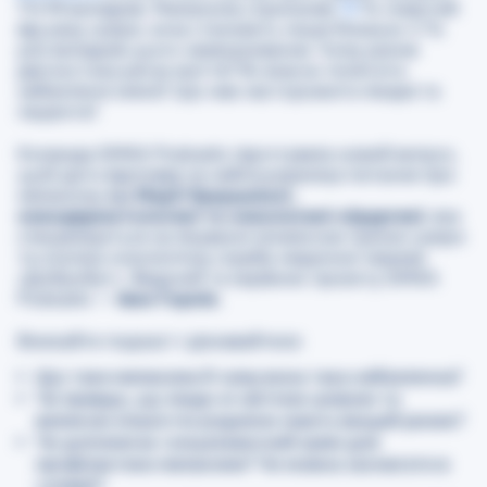
11478 випадків. Меланома спричиняє
75
% смертей
від раку шкіри, хоча становить лише близько 4 %
усіх випадків цього захворювання. Чому рання
діагностика рятує життя? Як вчасно помітити
небезпечні зміни? Що має насторожити лікаря та
пацієнта?
Команда GMKA Podcasts підготувала новий випуск,
щоб дати відповіді на найпоширеніші питання про
меланому від
Марії Кукушкіної,
онкодерматологині та онкологині-хірургині
, яка
спеціалізується на лікуванні злоякісних пухлин шкіри
та очолює онкологічну службу медичної мережі
«Добробут». Ведучий та керівник проєкту GMKA
Podcasts —
Іван Горнік
.
Вмикайте подкаст і дізнавайтеся:
Що таке меланома й чому вона така небезпечна?
Чи правда, що люди зі світлою шкірою та
великою кількістю родимок мають вищий ризик?
Чи допомагає сонцезахисний крем для
профілактики меланоми? Чи можна засмагати в
солярії?