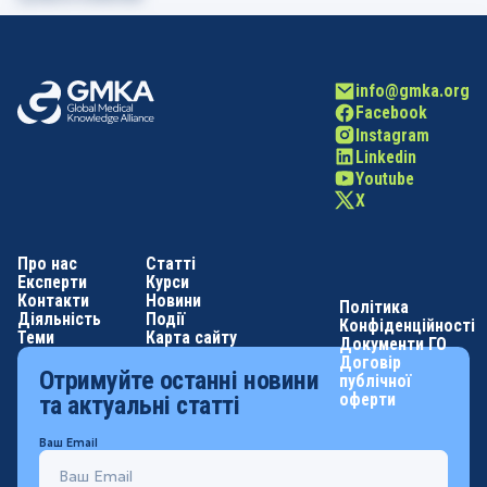
info@gmka.org
Facebook
Instagram
Linkedin
Youtube
X
Про нас
Статті
Експерти
Курси
Контакти
Новини
Політика
Діяльність
Події
Конфіденційності
Теми
Карта сайту
Документи ГО
Договір
Отримуйте останні новини
публічної
оферти
та актуальні статті
Ваш Email