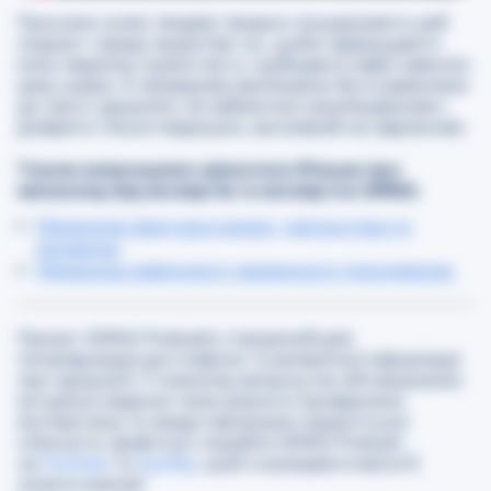
Просимо колег-лікарів і лікарок поширювати цей
подкаст серед пацієнтів/-ок, щоби підвищувати
їхню медичну грамотність і руйнувати міфи навколо
раку шкіри. А немедиків закликаємо бути уважними
до свого здоров’я, не займатися самолікуванням і
довіряти тільки медицині, заснованій на свідченнях.
Також запрошуємо дізнатися більше про
меланому від експертів та експерток GMKA:
Меланома: фактори ризику, діагностика та
лікування
.
Меланома невідомого первинного походження.
Проєкт GMKA Podcasts створений для
популяризації достовірної та вичерпної інформації
про здоров’я. У кожному випуску ми обговорюємо
актуальні медичні теми разом із провідними
експертами та представниками пацієнтської
спільноти. Дивіться і слухайте GMKA Podcast
на
YouTube
та
Spotify
, щоб отримувати якісні й
сучасні знання!