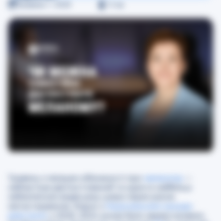
Травень 1, 2025
≈
2
хв
Травень є місяцем обізнаності про
меланому
—
найчастіше діагностований та один із найбільш
небезпечних видів раку шкіри через раннє
метастазування. Згідно з
Національним канцер-
реєстром
, у 2020–2024 роках було зареєстровано