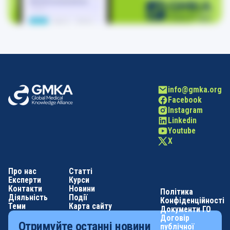
info@gmka.org
Facebook
Instagram
Linkedin
Youtube
X
Про нас
Статті
Експерти
Курси
Контакти
Новини
Політика
Діяльність
Події
Конфіденційності
Теми
Карта сайту
Документи ГО
Договір
Отримуйте останні новини
публічної