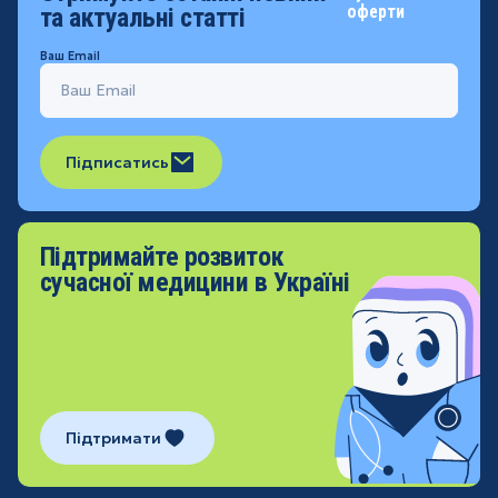
оферти
та актуальні статті
Ваш Email
Підписатись
Підтримайте розвиток
сучасної медицини в Україні
Підтримати