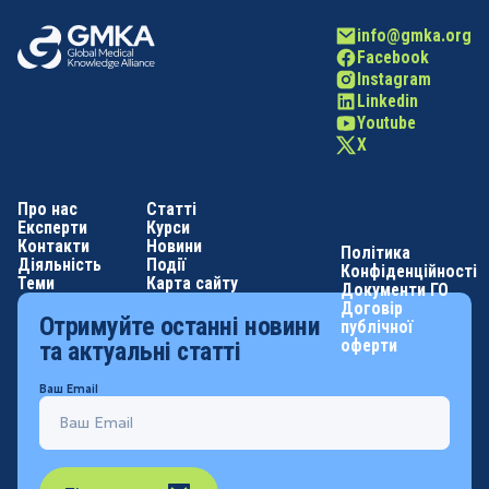
info@gmka.org
Facebook
Instagram
Linkedin
Youtube
X
Про нас
Статті
Експерти
Курси
Контакти
Новини
Політика
Діяльність
Події
Конфіденційності
Теми
Карта сайту
Документи ГО
Договір
Отримуйте останні новини
публічної
оферти
та актуальні статті
Ваш Email