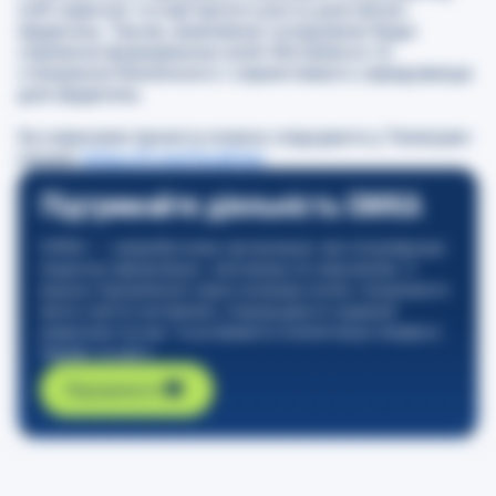
soft навичок та кар’єрного росту для жінок-
хірургинь. Також, важливою складовою буде
сприяння формуванню work-life balance та
створення безпечного і сприятливого середовище
для хірургинь.
За новинами проєкту можна слідкувати у Телеграм-
каналі:
https://t.me/SurgFem
Підтримайте діяльність GMKA
GMKA — неприбуткова організація, яка популяризує
медичну інформацію, засновану на свідченнях. З
вашою підтримкою наша команда може створювати
якісні освітні матеріали, покращувати надання
медичних послуг та розвивати компетенції лікарів в
Україні та світі.
Підтримати