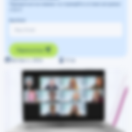
Підпишіться на новини та отримуйте останні актуальні
статті
Ваш Email
Підписатись
Квітень 4, 2024
≈
0
хв