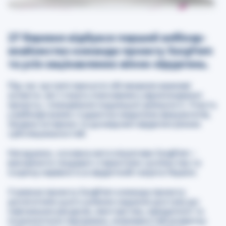
27 березня відбувся перший вебінар-
знайомство команди проєкту SurgFem
та усіх зацікавлених жінок-хірургинь.
Під час зустрічі присутні обговорили важливі
аспекти, які стануть ключовими у функіонуванні
проєкту, і планування подальшої діяльності. Участь
у вебінарі взяли студентки медичних факультетів,
лікарки-інтернки та досвідчені хірургині різних
субспеціальностей.
Нагадаємо, основна мета ініціативи SurgFem –
викорінити гендерні стереотипи суспільства та
існуючу нерівність в хірургічній галузі в Україні.
У рамках проєкту SurgFem команда проєкту
досягатиме цього шляхом надання доступу до
навчальних ресурсів, менторства, юридичної та
психологічної підтримки, можливостей розвитку