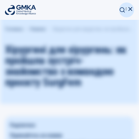
Головна
Новини
Хірургині для хірургинь: як пройшла зустріч-знайомство з командою проєкту SurgFem
Хірургині для хірургинь: як
пройшла зустріч-
знайомство з командою
проєкту SurgFem
Поділитися
Підписуйтесь на новини