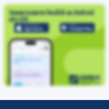
Завантажити HealUA на Android
або iOS