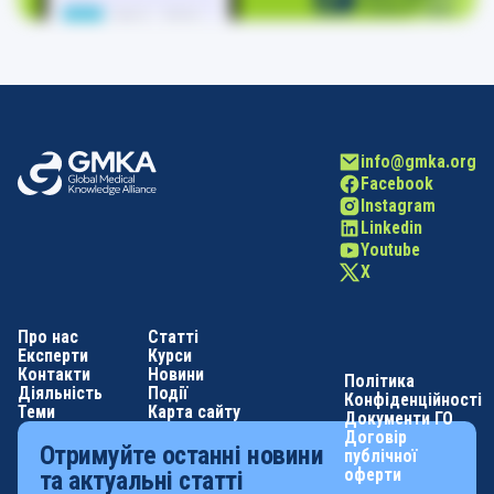
info@gmka.org
Facebook
Instagram
Linkedin
Youtube
X
Про нас
Статті
Експерти
Курси
Контакти
Новини
Політика
Діяльність
Події
Конфіденційності
Теми
Карта сайту
Документи ГО
Договір
Отримуйте останні новини
публічної
оферти
та актуальні статті