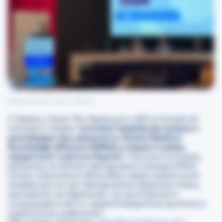
Джерело: архів Соломії Семенів
У межах у секції «Як підвищити свій потенціал як
молодого лікаря»
Соломія Семенів виступила з
доповіддю про діяльність Global Medical
Knowledge Alliance (GMKA) у піднятті рівня
хірургічної освіти в Україні.
Учасники конгресу
дізналися, як велика міжнародна команда GMKA
попри повномасштабну війну надає українським
лікарям доступ до міжнародних медичних знань,
заснованих на свідченнях, що допомагають
покращувати якість надання хірургічної допомоги
українським цивільним і