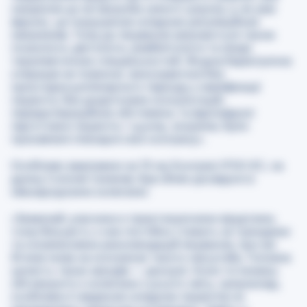
ожиріння це не хвороба самого шлунка, а, як уже
відомо, це порушення складних регуляційних
механізмів. Тому до лікування залучаються також
психологи, дієтологи, реабілітологи та лікарі
терапевтичних спеціальностей. Жодна баріатрична
операція не повинна виконуватися без
мультидисциплінарного підходу у кваліфікації
пацієнта, без додаткових консультацій,
передопераційних обстежень та відповідної
підготовки пацієнта. І цьому, зокрема, були
присвячені пленарні сесії конгресу
».
Особливо важливим на 13-му Конгресі IFSO-EC, на
думку Соломії Семенів, був обмін досвідом із
міжнародними колегами:
«
Зазвичай, учасники є практикуючими хірургами,
тому більшість з них постійно стежать за трендами
та оновленнями рекомендацій лікування, про які
йтиме мова на конгресах такого масштабу. Головна
цінність таких заходів — дискусії. Коли ти можеш
обговорити з колегами з усього світу, наприклад,
особливості ведення складних пацієнтів чи