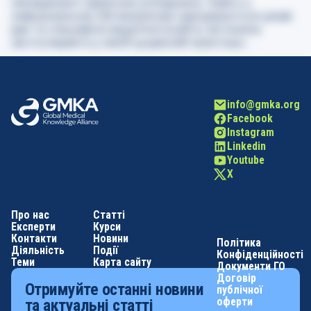
менеджмент рідкісних ускладнень. Навіть у
неформальних обговореннях народжуються цікаві
ідеї та специфічні хірургічні інсайти, які можна
застосовувати у своїй щоденній практиці
».
info@gmka.org
Facebook
Instagram
Linkedin
Youtube
X
Про нас
Статті
Експерти
Курси
Контакти
Новини
Політика
Діяльність
Події
Конфіденційності
Теми
Карта сайту
Документи ГО
Договір
Отримуйте останні новини
публічної
оферти
та актуальні статті