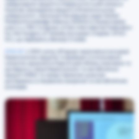
невідкладної хірургії в Університетській клініці в
Кракові, викладачка хірургії в Ягеллонському
університеті, членкиня Наглядової ради Global
Medical Knowledge Alliance (GMKA) в Україні взяла
участь у 13th Congress of the International Federation
for the Surgery of Obesity European Chapter (IFSO-
EC), що відбувся у Венеції (Італія).
IFSO-EC
з 2004 року об’єднує національні асоціації
баріатричних хірургів та фахівців з інтегрованої
охорони здоров’я в Європі для обміну знаннями та
досвідом у галузі баріатричної та метаболічної
хірургії (MBS) та представлення сучасних
досліджень із лікування ожиріння та метаболічних
розладів.