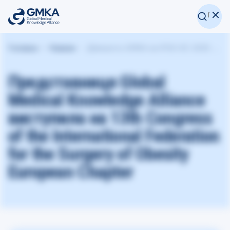
Головна
Новини
Діяльність GMKA на IFSO-EC 2025 у Венеції презентувала Соломія Семенів
Представниця Global
Medical Knowledge Alliance
виступила на 13th Congress
of the International Federation
for the Surgery of Obesity
European Chapter