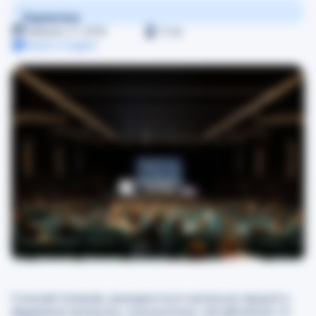
Поділитися
Червень 17, 2025
≈
2
хв
Read in English
Соломія Семенів, резидентка із загальної хірургії у
відділенні загальної, онкологічної, метаболічної та