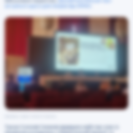
військовим пацієнтам.
Дізнайтеся більше про
актуальні курси для лікарів від GMKA.
Джерело: архів Соломії Семенів
Також Соломія Семенів відвідала майстер-клас із
лікування ускладнень у баріатричній хірургії та