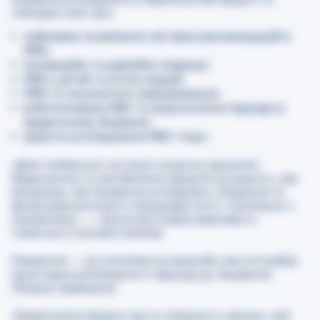
пленарні сесії про:
найновіші оновлення світових рекомендацій в
MBS;
інноваційні та ревізійні операції;
MBS у дітей та літніх людей;
MBS та онкологічні захворювання;
роботизовану MBS та ендоскопічні підходи в
хірургічному лікуванні;
рідкісні ускладнення MBS тощо.
«
Для глобальної системи охорони здоров’я
баріатрична та метаболічна хірургія це дорого, але
вигідніше, ніж лікування ускладнень ожиріння та
фінансування втрати працездатності, пов’язаної з
ожирінням
», — прокоментувала важливість
тематики Соломія Семенів.
Ожиріння — це комплексна хвороба, яка потребує
мультидисциплінарного підходу до лікування.
Лікарка зауважила:
«
Баріатричні хірурги часто оперують шлунок, але