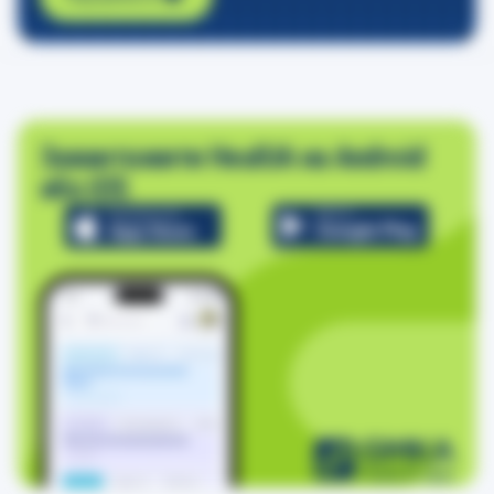
Завантажити HealUA на Android
або iOS