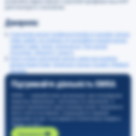
розробки ефективних стратегій профілактики КРР
для молодого покоління.
Джерела:
Colorectal cancer incidence trends in younger versus
older adults: an analysis of population-based cancer
registry data. Sung, Hyuna et al. The Lancet
Oncology, Volume 0, Issue 0
.
Early-onset colorectal cancer cases are surging,
global study finds, American Cancer Society. Medical
Xpress
.
Підтримайте діяльність GMKA
GMKA — неприбуткова організація, яка популяризує
медичну інформацію, засновану на свідченнях. З
вашою підтримкою наша команда може створювати
якісні освітні матеріали, покращувати надання
медичних послуг та розвивати компетенції лікарів в
Україні та світі.
Підтримати