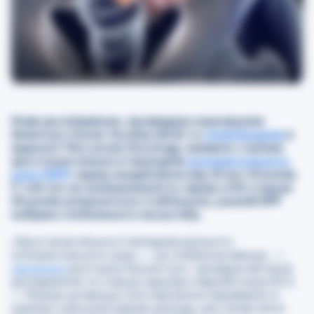
Нове дослідження, проведене науковцями
American Cancer Society (ACS) та
опубліковане
в
журналі
The Lancet Oncology
, виявило стрімке
зростання кількості випадків
колоректального
раку (КРР)
серед людей віком від 25 до 49 років.
У той час як захворюваність серед осіб старше
50 років залишається стабільною, ранній КРР
набуває глобального масштабу.
«Зростання кількості випадків раннього
колоректального раку — це глобальне явище, —
зазначила
докторка Хьюна Сунг, провідна авторка
дослідження та старша наукова співробітниця ACS.
— Раніше це явище спостерігалося переважно в
країнах з високим рівнем доходу, але тепер воно