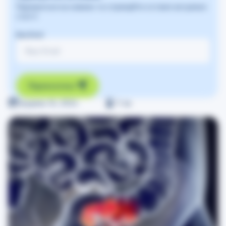
Підпишіться на новини та отримуйте останні актуальні
статті
Ваш Email
Підписатись
Грудень 16, 2024
≈
1
хв