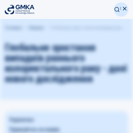
Головна
Новини
Глобальне зростання випадків раннього колоректального раку - дані нового дослідження
Глобальне зростання
випадків раннього
колоректального раку - дані
нового дослідження
Поділитися
Підписуйтесь на новини