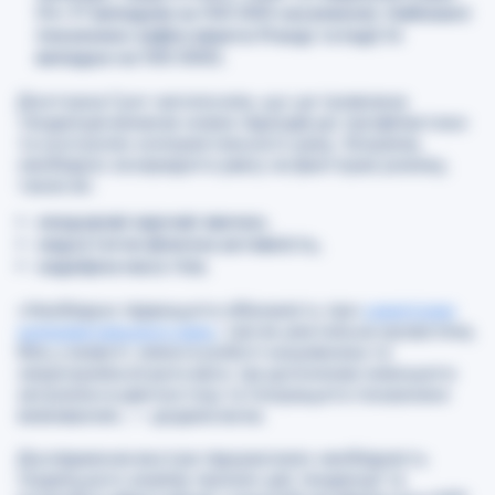
(14–17 випадків на 100 000 населення). Найнижчі
показники зафіксовані в Уганді та Індії (4
випадки на 100 000).
Докторка Сунг наголосила, що ця тривожна
тенденція вимагає нових підходів до профілактики
та контролю колоректального раку. Зокрема,
необхідно зосередити увагу на факторах ризику,
таких як:
нездорові харчові звички,
недостатня фізична активність,
надмірна маса тіла.
«
Необхідно підвищити обізнаність про
симптоми
колоректального раку
, такі як ректальна кровотеча,
біль у животі, зміни в роботі кишківника та
незрозуміла втрата ваги. Це допоможе зменшити
затримки в діагностиці та покращити показники
виживання
», — додала вона.
Дослідження вкотре підкреслило необхідність
подальшого аналізу причин цієї тенденції та