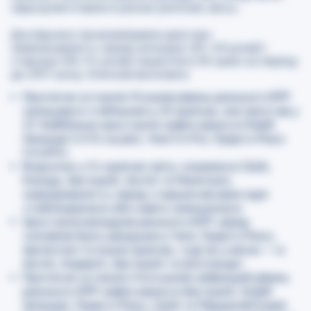
задокументоване в різних регіонах світу».
Дослідники проаналізували дані про
захворюваність серед молодих (25–49 років) і
старших (50–74 років) пацієнтів із 50 країн за період
до 2017 року. Ключові висновки:
Протягом останніх 10 років рівень раннього КРР
залишався стабільним у 23 країнах, але зростав у
27. Найбільше зростання зафіксовано в Новій
Зеландії (+4% на рік), Чилі (+4%), Пуерто-Рико
(+3,8%).
Водночас у 14 країнах світу, зокрема в США,
Канаді, Австралії, Англії та Німеччині,
захворюваність серед старших вікових груп
стабілізувалася або навіть зменшилася.
Зростання випадків раннього КРР серед
чоловіків було швидшим у Чилі, Пуерто-Рико,
Аргентині та інших країнах, тоді як у жінок — в
Англії, Норвегії, Австралії та Шотландії.
Протягом останніх п’яти років найвищий рівень
раннього КРР зафіксовано в Австралії, Новій
Зеландії, Пуерто-Рико, США та Південній Кореї