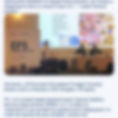
принципи прийняття хірургічних рішень, які можуть
підвищити якість їхнього життя”,
—
каже Галина
Шабат.
Загалом, у ІІІ Конгресі European Foregut Society
взяли участь близько 200 лікарів з 18 країн.
Усі, хто коментував презентацію Галини Шабат,
високо відзначили GMKA та її особисту
залученість до розвитку української медицини та
освітніх проєктів для лікарів і пацієнтів.