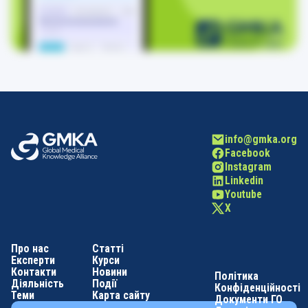
info@gmka.org
Facebook
Instagram
Linkedin
Youtube
X
Про нас
Статті
Експерти
Курси
Контакти
Новини
Політика
Діяльність
Події
Конфіденційності
Теми
Карта сайту
Документи ГО