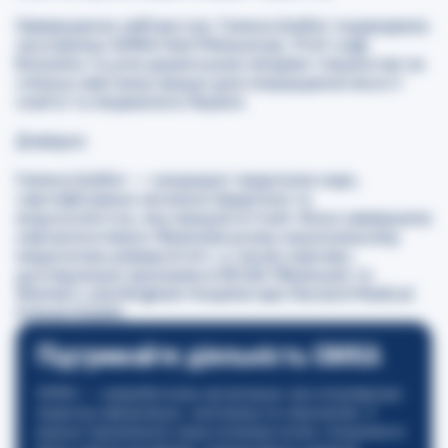
Завершуючи свій виступ, Галина Шабат подякувала
засновниці GMKA Нелі Мельничук, Prof. Luigi
Bonavina та усім українським лікарям і пацієнтам за
спільну невтомну працю для покращення якості
освіти та лікування в Україні.
Довідка:
Галина Шабат
—
кандидат медичних наук,
сертифікована загальна хірургиня та
ендоскопістка, яка працює в Італії. Вона завершила
навчання в Івано-Франківському національному
медичному університеті, а також науково-
дослідницькі програми в IRCAD (Франція) та
Women’s and Brigham Hospital при Harvard Medical
School (США).
Підтримайте діяльність GMKA
GMKA — неприбуткова організація, яка популяризує
медичну інформацію, засновану на свідченнях. З
вашою підтримкою наша команда може створювати