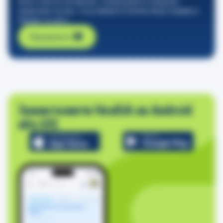
якісні освітні матеріали, покращувати надання
медичних послуг та розвивати компетенції лікарів в
Україні та світі.
Підтримати
Завантажити HealUA на Android
або iOS