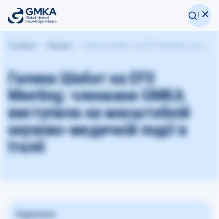
Головна
Новини
Галина Шабат на EFS Meeting: членкиня GMKA виступила на масштабній науково-медичній події в Італії
Галина Шабат на EFS
Meeting: членкиня GMKA
виступила на масштабній
науково-медичній події в
Італії
Поділитися