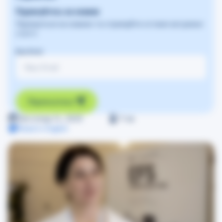
Підписуйтесь на новини
Підпишіться на новини та отримуйте останні актуальні
статті
Ваш Email
Підписатись
Листопад 14, 2023
≈
1
хв
Read in English