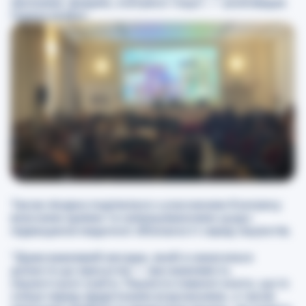
програми, форуми, конгреси тощо”,
—
розповідає
Галина Шабат.
Також лікарка поділилася з учасниками Конгресу
власними ідеями та напрацюваннями щодо
підвищення медичної обізнаності серед пацієнтів.
“Дуже важливий меседж, який я намагалася
донести до присутніх
—
про важливість
пацієнтської освіти. Пацієнти повинні знати, що їх
очікує перед хірургічними втручаннями, а також