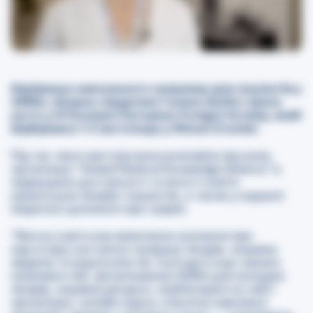
Керівниця навчального напрямку для пацієнтів у
GMKA, лікарка-хірургиня Галина Шабат
взяла
уасть у III Конгресі European Foregut Society, який
відбувався 1-3 листопада у Мілані (Італія).
Під час свого виступу вона розповіла про роль
організації “Global Medical Knowledge Alliance” в
підвищенні доступності та якості освіти
українських лікарів і пацієнтів, а також у наданні
медичної допомоги при травмі.
“Якісна освіта має величезне значення при
підготовці наступної генерації лікарів, зокрема
хірургів та ендоскопістів. Сьогодні існує чимало
можливостей, організованих GMKA для молодих
лікарів, зокрема ресурси, опубліковані на сайті
організації, онлайн-курси, класичні навчальні