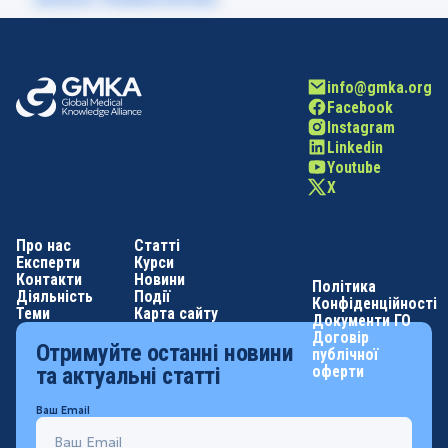
info@gmka.org
Facebook
Instagram
Linkedin
Youtube
X
Про нас
Статті
Експерти
Курси
Контакти
Новини
Політика
Діяльність
Події
Конфіденційності
Теми
Карта сайту
Документи ГО
Договір
Отримуйте останні новини
публічної
оферти
та актуальні статті
Ваш Email