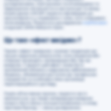
ускладненнями, повторними госпіталізаціями та
підвищеною летальністю в наступні дні та місяці.
Аналіз даних 429 691 пацієнта підтвердив цю
закономірність у порівнянні з тими, кого оперували
після вихідних. Результати дослідження
опубліковані
в журналі
JAMA Network Open
.
Що таке «ефект вихідних»?
Термін «ефект вихідних» означає тенденцію до
гірших медичних результатів, коли лікування або
операції проводять напередодні або під час
вихідних. У хірургії цей ефект може бути
зумовлений змінами у кадровому забезпеченні
лікарень, обмеженим доступом до профільних
спеціалістів та особливостями організації
періопераційного догляду.
Окрім об’єктивних причин, пацієнти часто
хвилюються, що лікарі напередодні вихідних
можуть бути менш сконцентрованими, а склад
чергових бригад — менш досвідченим.