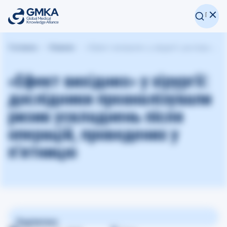
Головна
Новини
«Ефект вихідних» у хірургії: дослідники проаналізували ризик ускладнень після операцій, проведених у п’ятницю
«Ефект вихідних» у хірургії:
дослідники проаналізували
ризик ускладнень після
операцій, проведених у
п’ятницю
Поділитися