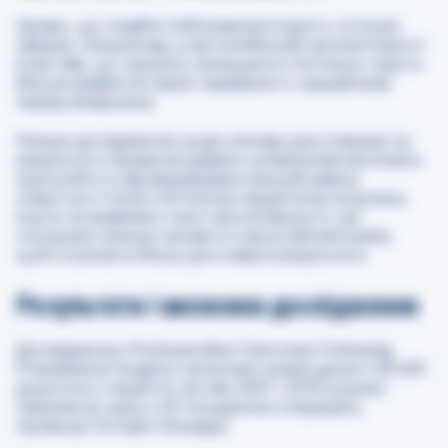
Цікаво, що подібні побоювання існують і в інших
сферах. Наприклад, в автомобільній промисловості
існує міф, що машини, випущені в п’ятницю, мають
більше дефектів через неуважність працівників
перед вихідними.
Раніше дослідження щодо впливу дня операції на
результати лікування давали суперечливі висновки:
одні роботи підтверджували вищий рівень
смертності після п’ятничних хірургічних втручань,
інші ж не виявляли такої закономірності. Це
спонукало вчених провести масштабний аналіз,
щоб отримати більш достовірні результати.
Результати і висновки дослідження
Дослідження
«Postoperative Outcomes Following
Preweekend Surgery»
включало аналіз даних 429 691
дорослого пацієнта, які між 2007 і 2019 роками
перенесли одну з 25 поширених операцій у
провінції Онтаріо (Канада).