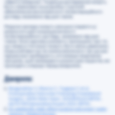
«ефекту вихідних». Подальші дослідження можуть
бути спрямовані на розробку стратегій
забезпечення високоякісного післяопераційного
догляду незалежно від дня тижня.
Медичні заклади можуть використовувати ці
результати для покращення якості
післяопераційного догляду, незалежно від дня
тижня. Хоча науковці уникають припущень про те,
що лікарі в п’ятницю можуть бути менш уважними,
людський фактор не можна виключати. Це ще раз
підкреслює необхідність оптимізації лікарняних
процесів, щоб мінімізувати ризики для пацієнтів, які
проходять операції перед вихідними.
Джерела:
Ranganathan S, Riveros C, Tsugawa Y, et al.
Postoperative Outcomes Following Preweekend
Surgery. JAMA Netw Open. 2025;8(3):e2458794.
doi:10.1001/jamanetworkopen.2024.58794
.
Do weekends really affect surgical outcomes? Justin
Jackson, Medical Xpress
.