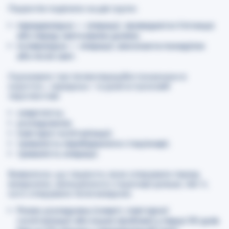
Пацієнтів поділили на дві групи:
передвихідна — операції, проведені в п’ятницю
або перед святковими днями;
пслявихідна — операції, виконані в понеділок
або після свят.
Оцінювали такі післяопераційні показники в
коротко-, середньо- та довгостроковій
перспективі:
смертність;
ускладнення;
повторні госпіталізації;
тривалість перебування в стаціонарі;
тривалість операції.
Виявилося, що пацієнти, яких оперували перед
вихідними, залишалися в стаціонарі довше, ніж ті,
кого оперували після вихідних.
Ризик ускладнень (смерті, повторної
госпіталізації або інших проблем) у перші 30 днів