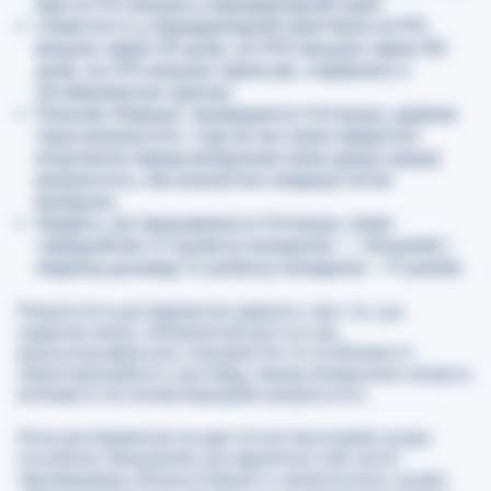
був на 5% вищим у передвихідній групі.
Смертність у передвихідній групі була на 9%
вищою через 30 днів, на 10% вищою через 90
днів, на 12% вищою через рік, порівняно з
післявихідною групою.
Планові операції, проведені в п’ятницю, давали
гірші результати, тоді як екстрені хірургічні
втручання перед вихідними мали дещо кращі
результати, ніж аналогічні операції після
вихідних.
Хірурги, які працювали в п’ятницю, мали
середній вік 47 років (у понеділок — 48 років) і
медіану досвіду 14 років (у понеділок – 17 років).
Результати дослідження свідчать про те, що
кадрові зміни, обмежений доступ до
вузькопрофільних спеціалістів та особливості
періопераційного догляду перед вихідними можуть
впливати на післяопераційні результати.
Хоча дослідження не дає чітких висновків щодо
основних механізмів цих відмінностей, воно
підтверджує обґрунтованість занепокоєнь щодо