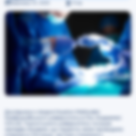
Березень 10, 2025
≈
3
хв
Дослідники з лікарні Houston Methodist,
Каліфорнійського університету в Лос-Анджелесі
(UCLA), Торонтського університету та інших
закладів з’ясували, що пацієнти, яким проводили
операції в п’ятницю, частіше стикалися з