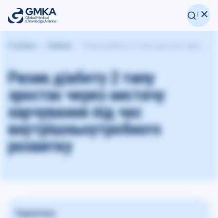
Головна
Новини
Ризик діабету 2 типу зростає через нестачу харчування під час внутрішньоутробного розвитку
Ризик діабету 2 типу
зростає через нестачу
харчування під час
внутрішньоутробного
розвитку
Поділитися