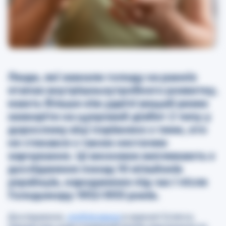
Люди, які зазнали голоду на ранніх
етапах внутрішньоутробного розвитку,
мають більше ніж удвічі вищий ризик
захворіти на цукровий діабет 2 типу у
дорослому віці порівняно з тими, хто
не стикався з такою нестачею
харчування. Ці висновки випливають з
дослідження понад 10 мільйонів
українців, народжених під час і після
Голодомору 1932-1933 років.
Дослідження,
опубліковане
в журналі Science,