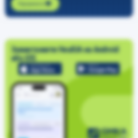
Підтримати
Завантажити HealUA на Android
або iOS