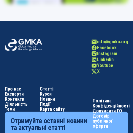
info@gmka.org
Facebook
Instagram
Linkedin
Youtube
X
Про нас
Статті
Експерти
Курси
Контакти
Новини
Політика
Діяльність
Події
Конфіденційності
Теми
Карта сайту
Документи ГО
Договір
Отримуйте останні новини
публічної
оферти
та актуальні статті