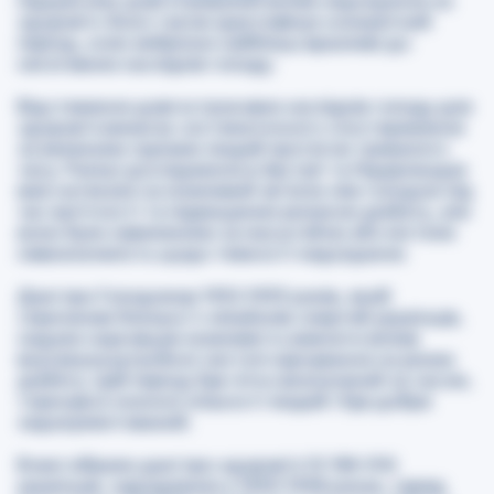
підкреслює довготривалий вплив недоїдання на
здоров’я. Воно також ідентифікує конкретний
період, коли ембріони найбільш вразливі до
негативних наслідків голоду.
Відстеження довгострокових наслідків голоду для
здоров’я вимагає систематичного спостереження
за великими групами людей протягом тривалого
часу. Раніші дослідження в Австрії та Нідерландах
вже натякали на можливий зв’язок між голодом під
час вагітності та підвищеним ризиком діабету, але
вони були невеликими за масштабом або містили
невизначеність щодо тяжкості недоїдання.
Дані про Голодомор 1932-1933 років, який
спричинив близько 4 мільйонів смертей українців,
надали науковцям можливість вивчити вплив
внутрішньоутробної нестачі харчування на ризик
діабету. Цей період був чітко визначений за часом,
торкнувся значної кількості людей і був добре
задокументований.
Вчені зібрали дані про здоров’я 10 186 016
українців, народжених у 1930-1938 роках, серед