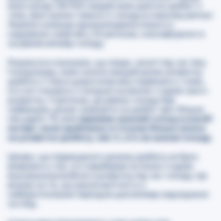
яких понад 128 000 людей мали діагноз діабет 2
типу. Для оцінки тяжкості голоду в кожному регіоні
України команда проаналізувала кількість
надмірних смертей у 23 регіонах, класифікуючи їх
за рівнем впливу голоду.
Результати показали, що люди, зачаті під час піку
Голодомору, мали значно вищий ризик розвитку
діабету 2 типу в дорослому віці порівняно з тими,
хто не стикався з голодом на ранніх стадіях свого
розвитку. У регіонах, де рівень голоду був
найвищим, ризик захворіти на діабет зріс більше
ніж удвічі.
Ті, хто пережив сильний голод в утробі
матері, мали приблизно в 1,5 рази більші шанси
на розвиток діабету, ніж ті, хто не зазнав голоду
.
Цікаво, що підвищеного ризику діабету не було
виявлено у тих, хто перебував на пізніх стадіях
внутрішньоутробного розвитку під час голоду. Це
вказує на те, що рання вагітність є
найкритичнішим періодом для впливу недоїдання
на плід.