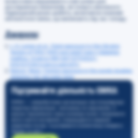
Ці висновки відкривають нові шляхи для
дослідження механізмів, які можуть викликати
підвищений ризик діабету, включаючи можливі
епігенетичні зміни, що виникають під час голоду.
Джерела
:
L. H. Lumey et al. ,Fetal exposure to the Ukraine
famine of 1932–1933 and adult type 2 diabetes
mellitus. Science 385,667-671(2024).
DOI:10.1126/science.adn4614
.
Nature, News, Famine exposure in the womb doubles
diabetes risk decades later
.
Підтримайте діяльність GMKA
GMKA — неприбуткова організація, яка популяризує
медичну інформацію, засновану на свідченнях. З
вашою підтримкою наша команда може створювати
якісні освітні матеріали, покращувати надання
медичних послуг та розвивати компетенції лікарів в
Україні та світі.