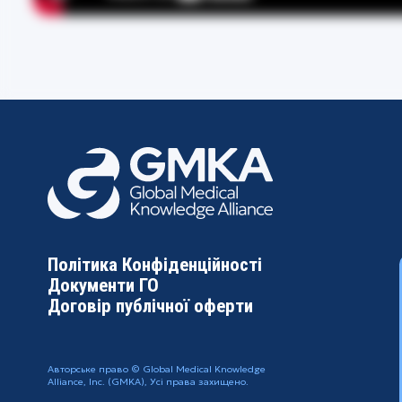
Політика Конфіденційності
Документи ГО
Договір публічної оферти
Авторське право © Global Medical Knowledge
Alliance, Inc. (GMKA), Усі права захищено.