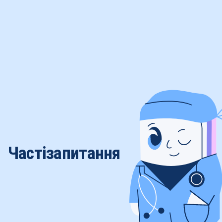
Часті
запитання