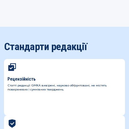
Стандарти редакції
Рецензійність
Статті редакції GMKA вивірені, науково обґрунтовані, не містять
поверхневих і сумнівних тверджень.