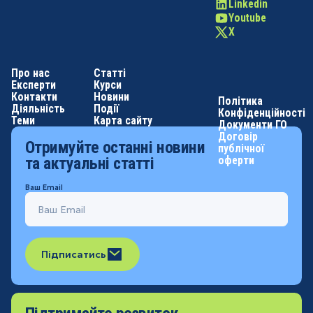
Linkedin
Youtube
X
Про нас
Статті
Експерти
Курси
Контакти
Новини
Політика
Діяльність
Події
Конфіденційності
Теми
Карта сайту
Документи ГО
Договір
Отримуйте останні новини
публічної
оферти
та актуальні статті
Ваш Email
Підписатись