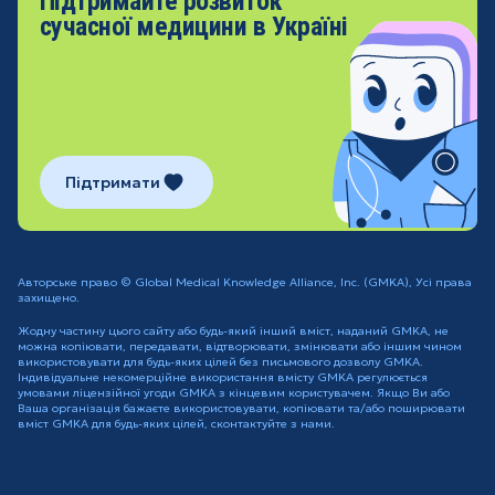
Підтримайте розвиток
сучасної медицини в Україні
Підтримати
Авторське право © Global Medical Knowledge Alliance, Inc. (GMKA), Усі права
захищено.
Жодну частину цього сайту або будь-який інший вміст, наданий GMKA, не
можна копіювати, передавати, відтворювати, змінювати або іншим чином
використовувати для будь-яких цілей без письмового дозволу GMKA.
Індивідуальне некомерційне використання вмісту GMKA регулюється
умовами ліцензійної угоди GMKA з кінцевим користувачем. Якщо Ви або
Ваша організація бажаєте використовувати, копіювати та/або поширювати
вміст GMKA для будь-яких цілей, сконтактуйте з нами.