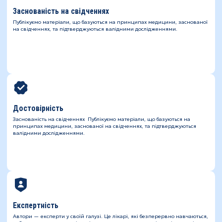
Заснованість на свідченнях
Публікуємо матеріали, що базуються на принципах медицини, заснованої
на свідченнях, та підтверджуються валідними дослідженнями.
Достовірність
Заснованість на свідченнях Публікуємо матеріали, що базуються на
принципах медицини, заснованої на свідченнях, та підтверджуються
валідними дослідженнями.
Експертність
Автори — експерти у своїй галузі. Це лікарі, які безперервно навчаються,