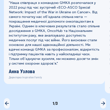
"Наша співпраця з командою GMKA розпочалася у
2022 році під час зустрічей «ECO-ASCO Special
Network: Impact of the War in Ukraine on Cancer». Від
самого початку нас об’єднала спільна мета —
покращення медичної допомоги онкопацієнтам в
Україні. Одним із ключових результатів стало спільне
дослідження з GMKA, OncoHub та Національним
інститутом раку, яке аналізувало доступність
медичних послуг під час війни. Його висновки стали
основою для нашої адвокаційної діяльності. Ми
вдячні команді GMKA за професіоналізм, відкритість
і підтримку пацієнтів навіть у найскладніші часи.
Тільки об’єднуючи зусилля, ми можемо досягти змін
у системі охорони здоров’я."
Анна Узлова
Директорка Inspiration Family
1
/3