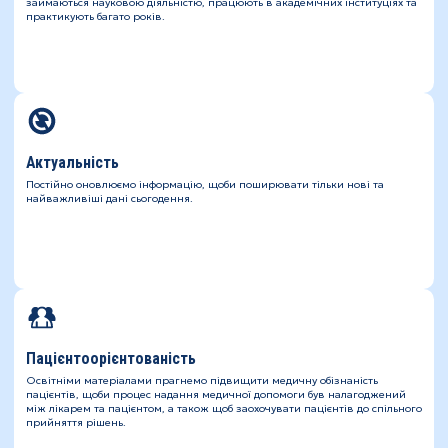
займаються науковою діяльністю, працюють в академічних інституціях та
практикують багато років.
Актуальність
Постійно оновлюємо інформацію, щоби поширювати тільки нові та
найважливіші дані сьогодення.
Пацієнтоорієнтованість
Освітніми матеріалами прагнемо підвищити медичну обізнаність
пацієнтів, щоби процес надання медичної допомоги був налагоджений
між лікарем та пацієнтом, а також щоб заохочувати пацієнтів до спільного
прийняття рішень.