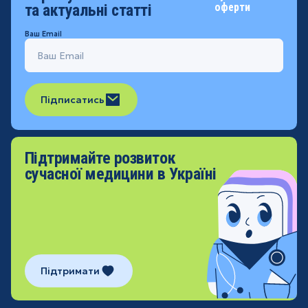
оферти
та актуальні статті
Ваш Email
Підписатись
Підтримайте розвиток
сучасної медицини в Україні
Підтримати