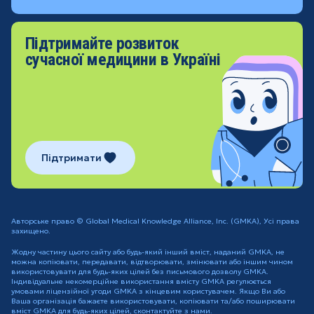
Підтримайте розвиток
сучасної медицини в Україні
Підтримати
Авторське право © Global Medical Knowledge Alliance, Inc. (GMKA), Усі права
захищено.
Жодну частину цього сайту або будь-який інший вміст, наданий GMKA, не
можна копіювати, передавати, відтворювати, змінювати або іншим чином
використовувати для будь-яких цілей без письмового дозволу GMKA.
Індивідуальне некомерційне використання вмісту GMKA регулюється
умовами ліцензійної угоди GMKA з кінцевим користувачем. Якщо Ви або
Ваша організація бажаєте використовувати, копіювати та/або поширювати
вміст GMKA для будь-яких цілей, сконтактуйте з нами.