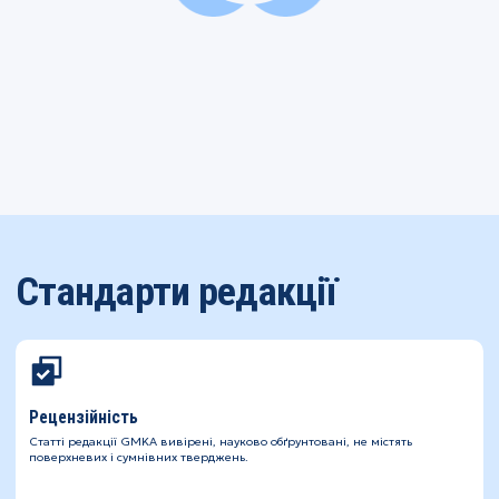
Стандарти редакції
Рецензійність
Статті редакції GMKA вивірені, науково обґрунтовані, не містять
поверхневих і сумнівних тверджень.