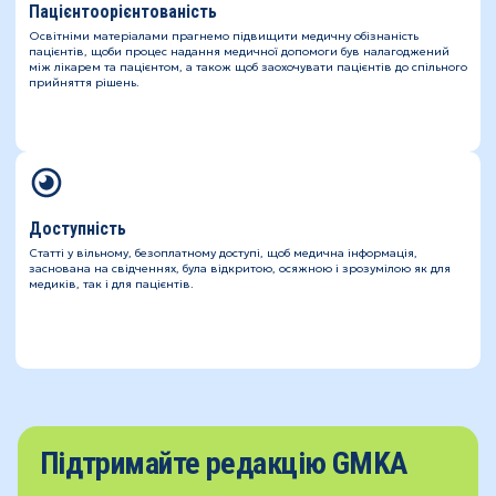
Пацієнтоорієнтованість
Освітніми матеріалами прагнемо підвищити медичну обізнаність
пацієнтів, щоби процес надання медичної допомоги був налагоджений
між лікарем та пацієнтом, а також щоб заохочувати пацієнтів до спільного
прийняття рішень.
Доступність
Статті у вільному, безоплатному доступі, щоб медична інформація,
заснована на свідченнях, була відкритою, осяжною і зрозумілою як для
медиків, так і для пацієнтів.
Підтримайте редакцію GMKA