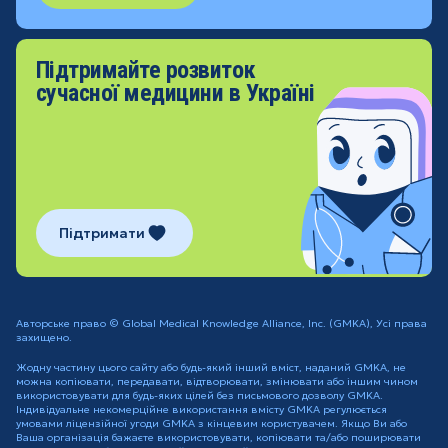
Підтримайте розвиток
сучасної медицини в Україні
Підтримати
Авторське право © Global Medical Knowledge Alliance, Inc. (GMKA), Усі права
захищено.
Жодну частину цього сайту або будь-який інший вміст, наданий GMKA, не
можна копіювати, передавати, відтворювати, змінювати або іншим чином
використовувати для будь-яких цілей без письмового дозволу GMKA.
Індивідуальне некомерційне використання вмісту GMKA регулюється
умовами ліцензійної угоди GMKA з кінцевим користувачем. Якщо Ви або
Ваша організація бажаєте використовувати, копіювати та/або поширювати