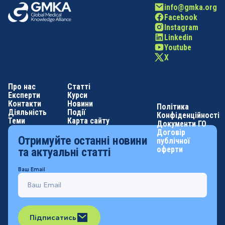
info@gmka.org
Facebook
Instagram
Linkedin
Youtube
X
Про нас
Статті
Експерти
Курси
Контакти
Новини
Політика
Діяльність
Події
Конфіденційності
Теми
Карта сайту
Документи ГО
Договір
Отримуйте останні новини
публічної
оферти
та актуальні статті
Ваш Email
Підписатись