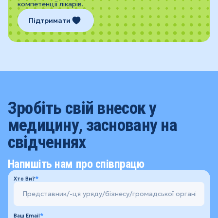
компетенції лікарів.
Підтримати
Зробіть свій внесок у
медицину, засновану на
свідченнях
Напишіть нам про співпрацю
Хто Ви?
Ваш Email