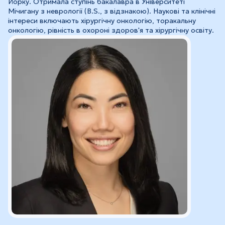
Йорку. Отримала ступінь бакалавра в Університеті
Мічигану з неврології (B.S., з відзнакою). Наукові та клінічні
інтереси включають хірургічну онкологію, торакальну
онкологію, рівність в охороні здоров'я та хірургічну освіту.