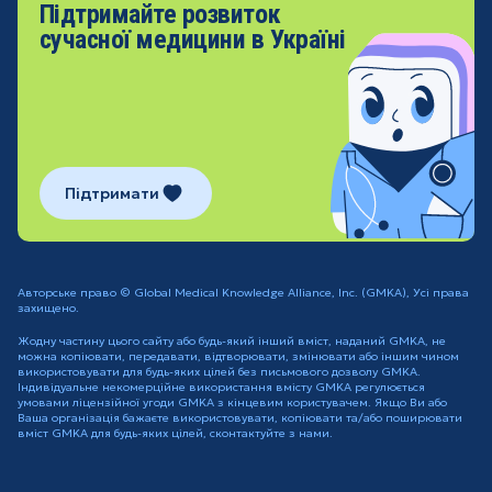
Підтримайте розвиток
сучасної медицини в Україні
Підтримати
Авторське право © Global Medical Knowledge Alliance, Inc. (GMKA), Усі права
захищено.
Жодну частину цього сайту або будь-який інший вміст, наданий GMKA, не
можна копіювати, передавати, відтворювати, змінювати або іншим чином
використовувати для будь-яких цілей без письмового дозволу GMKA.
Індивідуальне некомерційне використання вмісту GMKA регулюється
умовами ліцензійної угоди GMKA з кінцевим користувачем. Якщо Ви або
Ваша організація бажаєте використовувати, копіювати та/або поширювати
вміст GMKA для будь-яких цілей, сконтактуйте з нами.