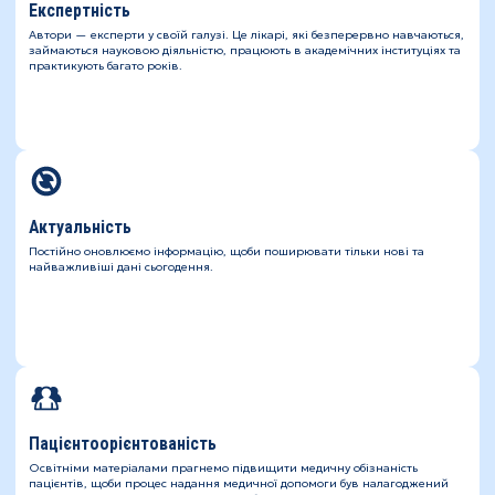
Експертність
Автори — експерти у своїй галузі. Це лікарі, які безперервно навчаються,
займаються науковою діяльністю, працюють в академічних інституціях та
практикують багато років.
Актуальність
Постійно оновлюємо інформацію, щоби поширювати тільки нові та
найважливіші дані сьогодення.
Пацієнтоорієнтованість
Освітніми матеріалами прагнемо підвищити медичну обізнаність
пацієнтів, щоби процес надання медичної допомоги був налагоджений