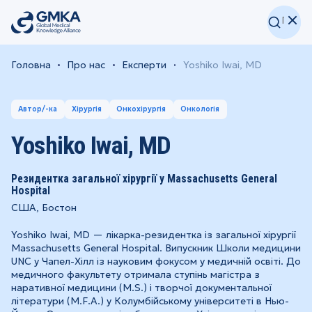
Головна
Про нас
Експерти
Yoshiko Iwai, MD
Автор/-ка
Хірургія
Онкохірургія
Онкологія
Yoshiko Iwai, MD
Резидентка загальної хірургії у Massachusetts General
Hospital
США, Бостон
Yoshiko Iwai, MD — лікарка-резидентка із загальної хірургії
Massachusetts General Hospital. Випускник Школи медицини
UNC у Чапел-Хілл із науковим фокусом у медичній освіті. До
медичного факультету отримала ступінь магістра з
наративної медицини (M.S.) і творчої документальної
літератури (M.F.A.) у Колумбійському університеті в Нью-