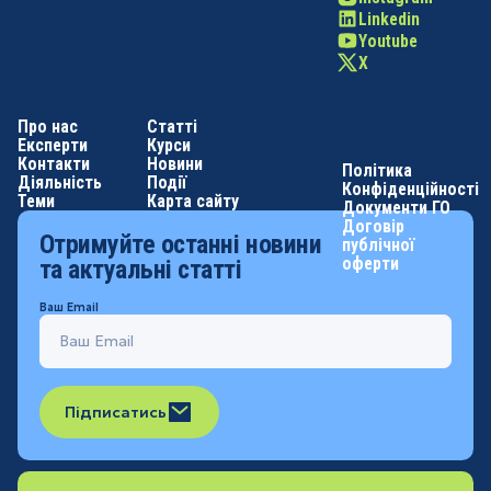
Linkedin
Youtube
X
Про нас
Статті
Експерти
Курси
Контакти
Новини
Політика
Діяльність
Події
Конфіденційності
Теми
Карта сайту
Документи ГО
Договір
Отримуйте останні новини
публічної
оферти
та актуальні статті
Ваш Email
Підписатись