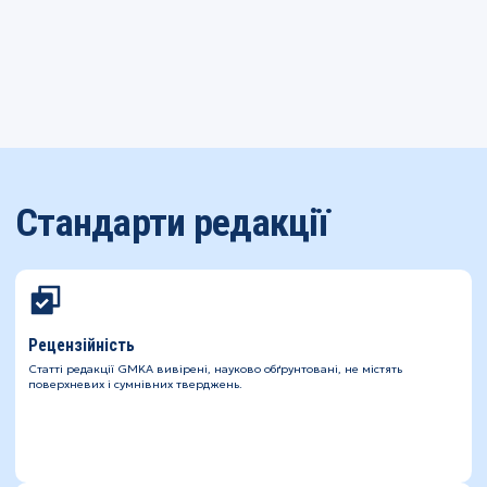
Стандарти редакції
Рецензійність
Статті редакції GMKA вивірені, науково обґрунтовані, не містять
поверхневих і сумнівних тверджень.