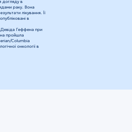
я догляду в
видами раку. Вона
езультати лікування. Її
опубліковані в
 Девіда Геффена при
она пройшла
terian/Columbia
логічної онкології в