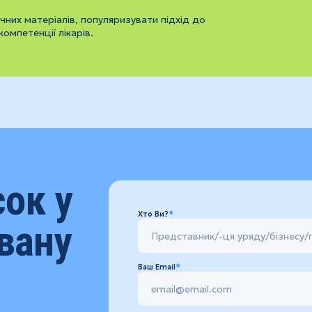
них матеріалів, популяризувати підхід до
компетенції лікарів.
сок у
Хто Ви?
вану
Ваш Email