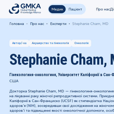
Медик
Пацієнт
Про нас
Ді
Головна
Про нас
Експерти
Stephanie Cham, MD
Автор/-ка
Акушерство та гінекологія
Онкологія
Stephanie Cham,
Гінекологиня-онкологиня, Університет Каліфорнії в Сан-
США
Докторка Stephanie Cham, MD — гінекологиня-онкологиня, 
на лікуванні раку жіночої репродуктивної системи. Приєдн
Каліфорнії в Сан-Франциско (UCSF) як стипендіатка Націо
здоров’я (NIH), зосередивши свої дослідження на жіночо
здоров’ї та підвищенні якості онкологічної допомоги, осо