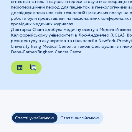
літніх пацієнток. Її наукові інтереси стосуються покращенн
періопераційний період для пацієнток із гінекологічними 
досліджує вплив новітніх технологій і медичних послуг на р
роботи були представлені на національних конференціях і 
провідних медичних журналах.
Докторка Cham здобула медичну освіту в Медичній школі
Каліфорнійському університеті в Лос-Анджелесі (UCLA). В
резидентуру з акушерства та гінекології в NewYork-Presby
University Irving Medical Center, а також феллоушип із гінеко
Dana-Farber/Brigham Cancer Cente
Статті українською
Статті англійською