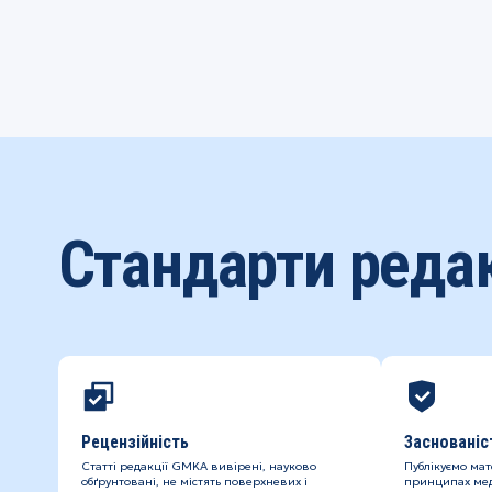
Стандарти редак
Рецензійність
Заснованіс
Статті редакції GMKA вивірені, науково
Публікуємо мат
обґрунтовані, не містять поверхневих і
принципах мед