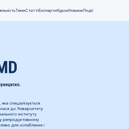
яльність
Теми
Статті
Експерти
Курси
Новини
Події
 MD
Франциско.
яка спеціалізується
алася до Університету
нального інституту
му репродуктивному
бливо для ослаблених і