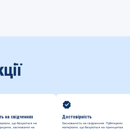
ції
ть на свідченнях
Достовірність
еріали, що базуються на
Заснованість на свідченнях Публікуємо
ицини, заснованої на
матеріали, що базуються на принципах