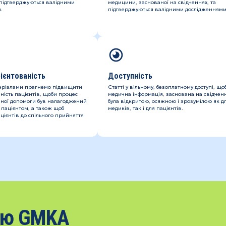
 підтверджуються валідними
медицини, заснованої на свідченнях, та
.
підтверджуються валідними дослідженнями
ієнтованість
Доступність
еріалами прагнемо підвищити
Статті у вільному, безоплатному доступі, що
ність пацієнтів, щоби процес
медична інформація, заснована на свідченн
ної допомоги був налагоджений
була відкритою, осяжною і зрозумілою як д
 пацієнтом, а також щоб
медиків, так і для пацієнтів.
цієнтів до спільного прийняття
ію GMKA