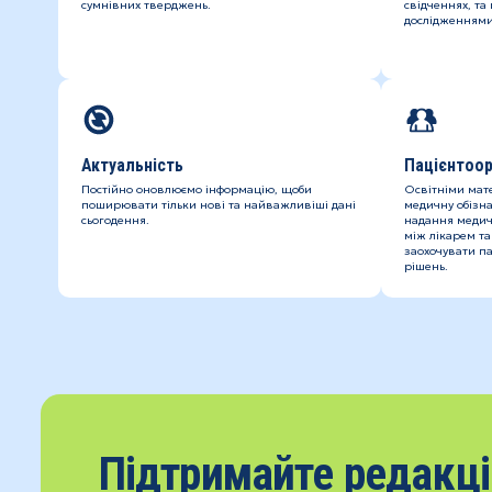
сумнівних тверджень.
свідченнях, та
дослідженнями
Актуальність
Пацієнтоор
Постійно оновлюємо інформацію, щоби
Освітніми мат
поширювати тільки нові та найважливіші дані
медичну обізна
сьогодення.
надання медич
між лікарем та
заохочувати па
рішень.
Підтримайте редакц