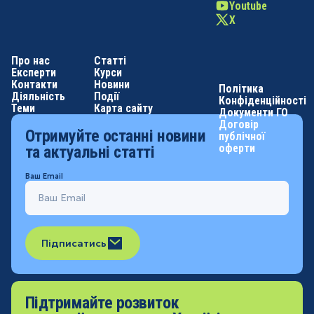
Youtube
X
Про нас
Статті
Експерти
Курси
Контакти
Новини
Політика
Діяльність
Події
Конфіденційності
Теми
Карта сайту
Документи ГО
Договір
Отримуйте останні новини
публічної
оферти
та актуальні статті
Ваш Email
Підписатись
Підтримайте розвиток