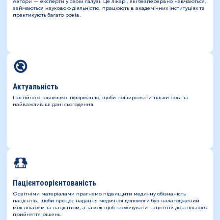
Автори — експерти у своїй галузі. Це лікарі, які безперервно навчаються,
займаються науковою діяльністю, працюють в академічних інституціях та
практикують багато років.
Актуальність
Постійно оновлюємо інформацію, щоби поширювати тільки нові та
найважливіші дані сьогодення.
Пацієнтоорієнтованість
Освітніми матеріалами прагнемо підвищити медичну обізнаність
пацієнтів, щоби процес надання медичної допомоги був налагоджений
між лікарем та пацієнтом, а також щоб заохочувати пацієнтів до спільного
прийняття рішень.