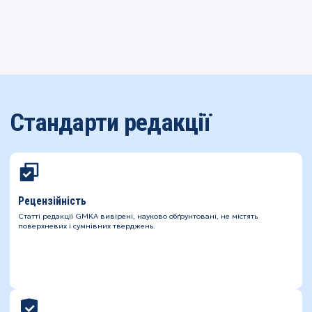
Стандарти редакції
Рецензійність
Статті редакції GMKA вивірені, науково обґрунтовані, не містять
поверхневих і сумнівних тверджень.