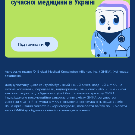
сучасної медицини в Україні
Підтримати
Авторське право © Global Medical Knowledge Alliance, Inc. (GMKA), Усі права
захищено.
Жодну частину цього сайту або будь-який інший вміст, наданий GMKA, не
можна копіювати, передавати, відтворювати, змінювати або іншим чином
використовувати для будь-яких цілей без письмового дозволу GMKA.
Індивідуальне некомерційне використання вмісту GMKA регулюється
умовами ліцензійної угоди GMKA з кінцевим користувачем. Якщо Ви або
Ваша організація бажаєте використовувати, копіювати та/або поширювати
вміст GMKA для будь-яких цілей, сконтактуйте з нами.