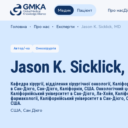
Медик
Пацієнт
Про нас
Ді
Головна
Про нас
Експерти
Jason K. Sicklick, MD
Автор/-ка
Онкохірургія
Jason K. Sicklick
Кафедра хірургії, відділення хірургічної онкології, Каліф
в Сан-Дієго, Сан-Дієго, Каліфорнія, США. Онкологічний ц
Каліфорнійський університет в Сан-Дієго, Ла-Хойя, Калі
фармакології, Каліфорнійський університет в Сан-Дієго, 
США.
США, Сан Дієго