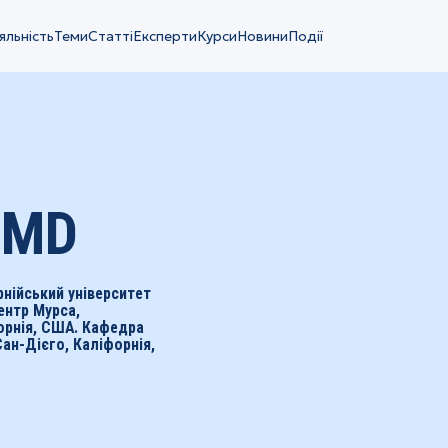
яльність
Теми
Статті
Експерти
Курси
Новини
Події
, MD
орнійський університет
ентр Мурса,
форнія, США. Кафедра
Сан-Дієго, Каліфорнія,