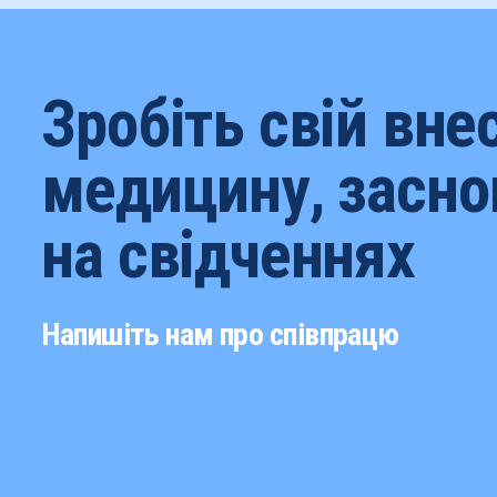
Зробіть свій вне
медицину, засно
на свідченнях
Напишіть нам про співпрацю