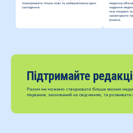
поширювати тільки нові та найважливіші дані
медичну обізна
сьогодення.
надання медич
між лікарем та
заохочувати па
рішень.
Підтримайте редакц
Разом ми можемо створювати більше якісних медич
лікування, заснований на свідченнях, та розвивати 