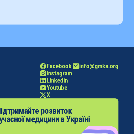
Facebook
info@gmka.org
Instagram
Linkedin
Youtube
X
ідтримайте розвиток
учасної медицини в Україні