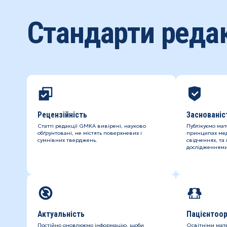
Стандарти редак
Рецензійність
Заснованіс
Статті редакції GMKA вивірені, науково
Публікуємо мат
обґрунтовані, не містять поверхневих і
принципах мед
сумнівних тверджень.
свідченнях, та
дослідженнями
Актуальність
Пацієнтоор
Постійно оновлюємо інформацію, щоби
Освітніми мат