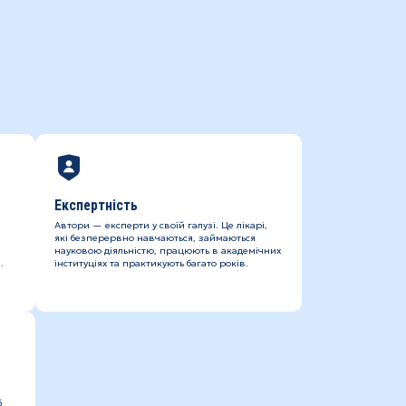
Експертність
Автори — експерти у своїй галузі. Це лікарі,
які безперервно навчаються, займаються
науковою діяльністю, працюють в академічних
.
інституціях та практикують багато років.
б