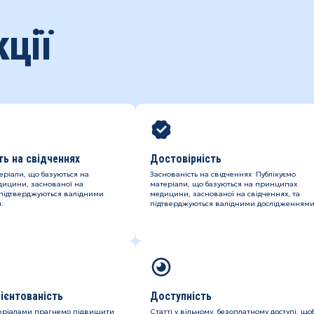
ції
ть на свідченнях
Достовірність
еріали, що базуються на
Заснованість на свідченнях Публікуємо
ицини, заснованої на
матеріали, що базуються на принципах
 підтверджуються валідними
медицини, заснованої на свідченнях, та
.
підтверджуються валідними дослідженнями
ієнтованість
Доступність
еріалами прагнемо підвищити
Статті у вільному, безоплатному доступі, що