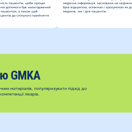
ність пацієнтів, щоби процес
медична інформація, заснована на свідченн
ної допомоги був налагоджений
була відкритою, осяжною і зрозумілою як д
 пацієнтом, а також щоб
медиків, так і для пацієнтів.
цієнтів до спільного прийняття
ію GMKA
них матеріалів, популяризувати підхід до
компетенції лікарів.