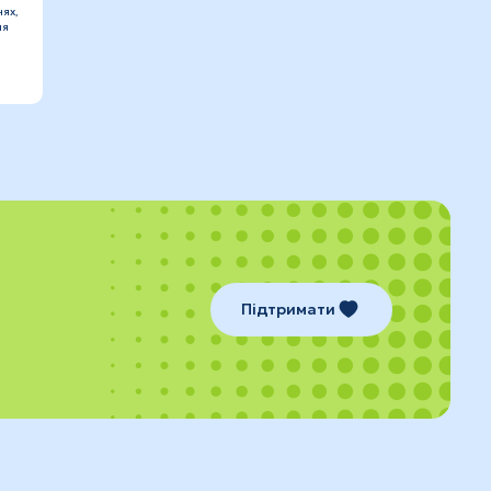
ях,
ля
Підтримати