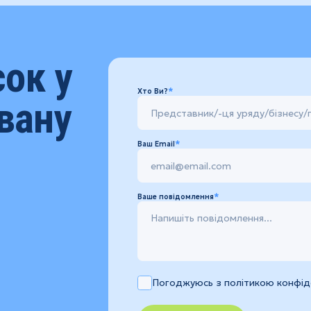
сок у
Хто Ви?
вану
Ваш Email
Ваше повідомлення
Погоджуюсь з політикою конфіде