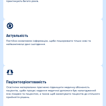
практикують багато років.
Актуальність
Постійно оновлюємо інформацію, щоби поширювати тільки нові та
найважливіші дані сьогодення.
Пацієнтоорієнтованість
Освітніми матеріалами прагнемо підвищити медичну обізнаність
пацієнтів, щоби процес надання медичної допомоги був налагоджений
між лікарем та пацієнтом, а також щоб заохочувати пацієнтів до спільного
прийняття рішень.