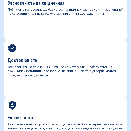
Заснованість на свідченнях
Публікуємо матеріали, що базуються на принципах медицини, заснованої
на свідченнях, та підтверджуються валідними дослідженнями.
Достовірність
Заснованість на свідченнях Публікуємо матеріали, що базуються на
принципах медицини, заснованої на свідченнях, та підтверджуються
валідними дослідженнями.
Експертність
Автори — експерти у своїй галузі. Це лікарі, які безперервно навчаються,
займаються науковою діяльністю, працюють в академічних інституціях та