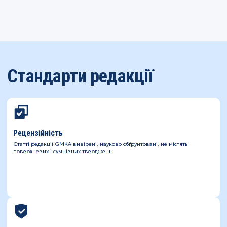
Стандарти редакції
Рецензійність
Статті редакції GMKA вивірені, науково обґрунтовані, не містять
поверхневих і сумнівних тверджень.