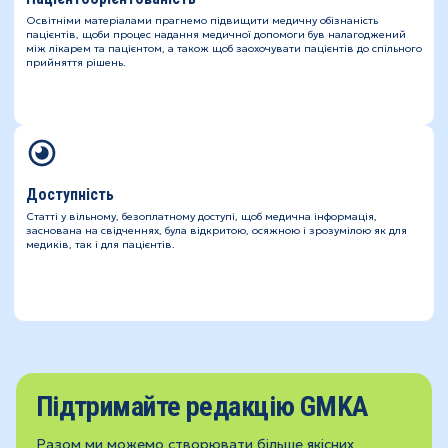
Освітніми матеріалами прагнемо підвищити медичну обізнаність
пацієнтів, щоби процес надання медичної допомоги був налагоджений
між лікарем та пацієнтом, а також щоб заохочувати пацієнтів до спільного
прийняття рішень.
Доступність
Статті у вільному, безоплатному доступі, щоб медична інформація,
заснована на свідченнях, була відкритою, осяжною і зрозумілою як для
медиків, так і для пацієнтів.
Підтримайте редакцію GMKA
Разом ми можемо створювати більше якісних