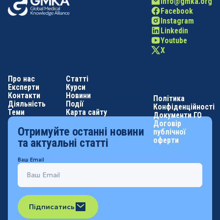
info@gmka.org
Facebook
Instagram
Linkedin
Youtube
X
Про нас
Статті
Експерти
Курси
Контакти
Новини
Політика
Діяльність
Події
Конфіденційності
Теми
Карта сайту
Документи ГО
Договір
Отримуйте останні новини
публічної
оферти
та актуальні статті
Ваш Email
Підписатись