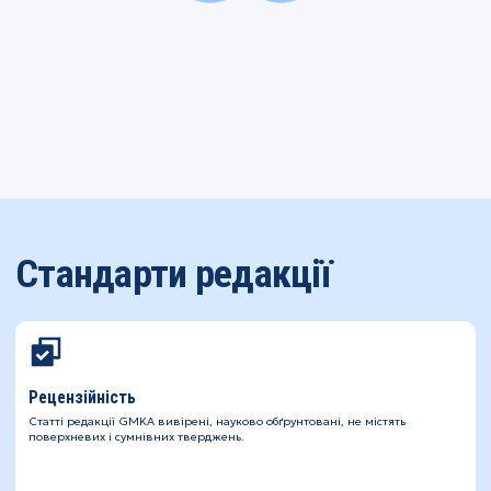
Стандарти редакції
Рецензійність
Статті редакції GMKA вивірені, науково обґрунтовані, не містять
поверхневих і сумнівних тверджень.