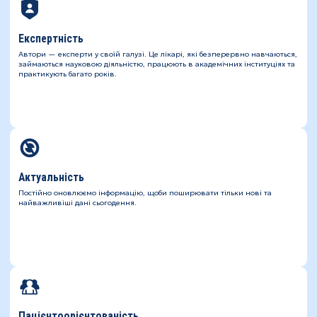
Експертність
Автори — експерти у своїй галузі. Це лікарі, які безперервно навчаються,
займаються науковою діяльністю, працюють в академічних інституціях та
практикують багато років.
Актуальність
Постійно оновлюємо інформацію, щоби поширювати тільки нові та
найважливіші дані сьогодення.
Пацієнтоорієнтованість