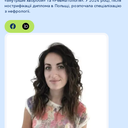
«Внутрішні хвороби» та «Ревматологія». У 2024 році, після
нострифікації диплома в Польщі, розпочала спеціалізацію
з нефрології.