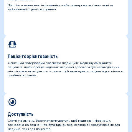
Постійно оновлюємо інформацію, щоби поширювати тільки нові та
найважливіші дані сьогодення.
Пацієнтоорієнтованість
Освітніми матеріалами прагнемо підвищити медичну обізнаність
пацієнтів, щоби процес надання медичної допомоги був налагоджений
між лікарем та пацієнтом, а також щоб заохочувати пацієнтів до спільного
прийняття рішень.
Доступність
Статті у вільному, безоплатному доступі, щоб медична інформація,
заснована на свідченнях, була відкритою, осяжною і зрозумілою як для
медиків, так і для пацієнтів.