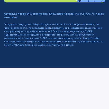
Авторське право © Global Medical Knowledge Alliance, Inc. (GMKA), Усі права
захищено.
Жодну частину цього сайту або будь-який інший вміст, наданий GMKA, не
можна копіювати, передавати, відтворювати, змінювати або іншим чином
використовувати для будь-яких цілей без письмового дозволу GMKA.
Індивідуальне некомерційне використання вмісту GMKA регулюється
умовами ліцензійної угоди GMKA з кінцевим користувачем. Якщо Ви або
Ваша організація бажаєте використовувати, копіювати та/або поширювати
вміст GMKA для будь-яких цілей, сконтактуйте з нами.