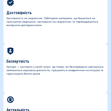
Достовірність
Заснованість на свідченнях Публікуємо матеріали, що базуються на
принципах медицини, заснованої на свідченнях, та підтверджуються
валідними дослідженнями.
Експертність
Автори — експерти у своїй галузі. Це лікарі, які безперервно навчаються,
займаються науковою діяльністю, працюють в академічних інституціях та
практикують багато років.
Актуальність